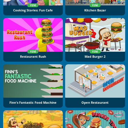
YENI
YENI
Cooking Stories: Fun Cafe
Kitchen Bazar
YENI
YENI
Restaurant Rush
Mad Burger 2
Finn's Fantastic Food Machine
Open Restaurant