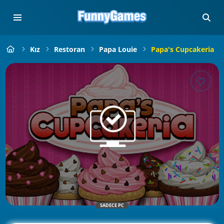
Kız
Restoran
Papa Louie
Papa's Cupcakeria
SADECE PC