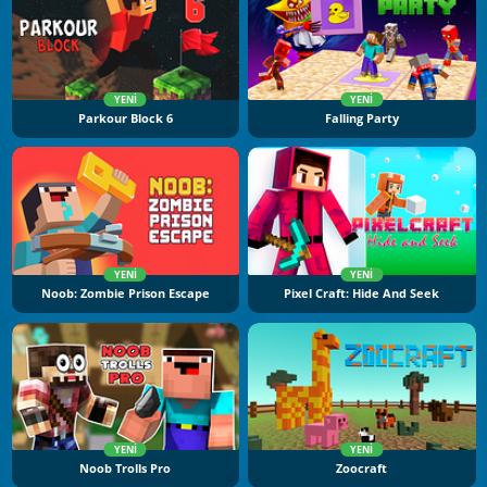
YENI
YENI
Parkour Block 6
Falling Party
YENI
YENI
Noob: Zombie Prison Escape
Pixel Craft: Hide And Seek
YENI
YENI
Noob Trolls Pro
Zoocraft