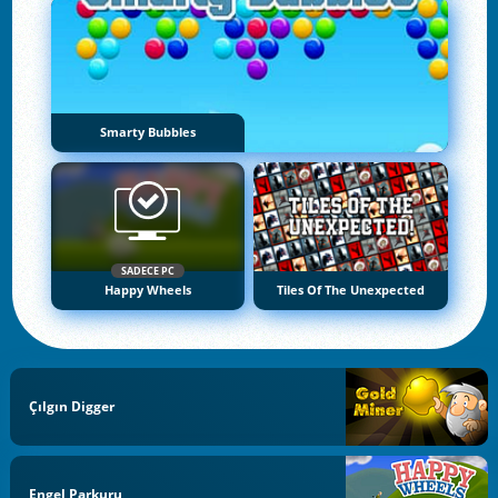
Smarty Bubbles
SADECE PC
Happy Wheels
Tiles Of The Unexpected
Çılgın Digger
Engel Parkuru