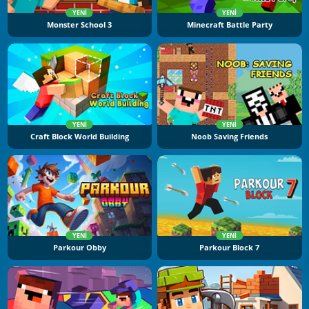
YENI
YENI
Monster School 3
Minecraft Battle Party
YENI
YENI
Craft Block World Building
Noob Saving Friends
YENI
YENI
Parkour Obby
Parkour Block 7