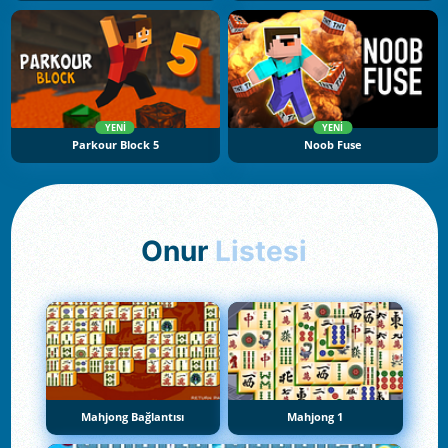
YENI
YENI
Parkour Block 5
Noob Fuse
Onur
Listesi
Mahjong Bağlantısı
Mahjong 1