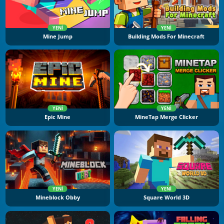
YENI
YENI
Mine Jump
Building Mods For Minecraft
YENI
YENI
Epic Mine
MineTap Merge Clicker
YENI
YENI
Mineblock Obby
Square World 3D