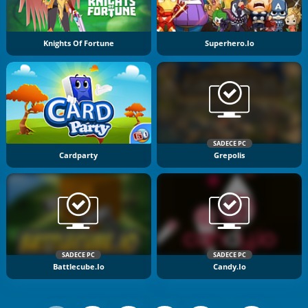
Knights Of Fortune
Superhero.io
SADECE PC
Cardparty
Grepolis
SADECE PC
SADECE PC
Battlecube.io
Candy.io