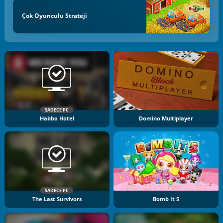
Çok Oyunculu Strateji
SADECE PC
Habbo Hotel
Domino Multiplayer
SADECE PC
The Last Survivors
Bomb It 5