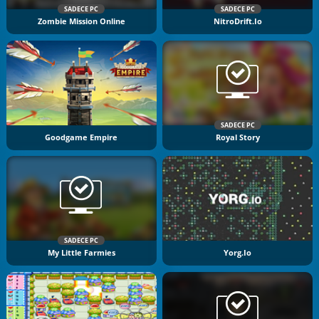
SADECE PC
SADECE PC
Zombie Mission Online
NitroDrift.io
SADECE PC
Goodgame Empire
Royal Story
SADECE PC
My Little Farmies
Yorg.io