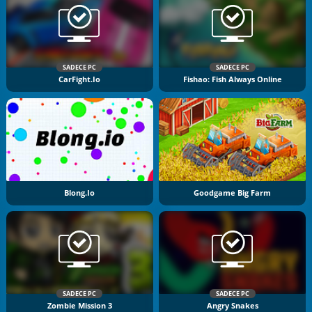
SADECE PC
SADECE PC
CarFight.io
Fishao: Fish Always Online
Blong.io
Goodgame Big Farm
SADECE PC
SADECE PC
Zombie Mission 3
Angry Snakes