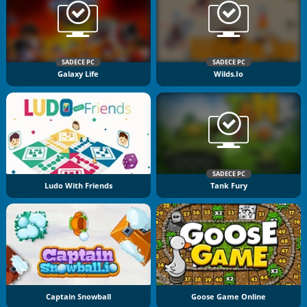
SADECE PC
SADECE PC
Galaxy Life
Wilds.io
SADECE PC
Ludo With Friends
Tank Fury
Captain Snowball
Goose Game Online