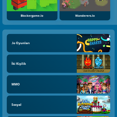
Blockergame.io
Wanderers.io
.io Oyunları
İki Kişilik
MMO
Sosyal