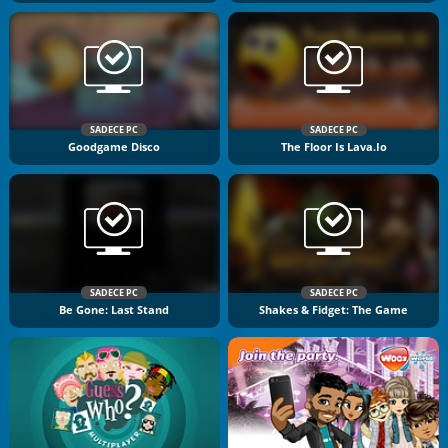
SADECE PC
SADECE PC
Goodgame Disco
The Floor Is Lava.io
SADECE PC
SADECE PC
Be Gone: Last Stand
Shakes & Fidget: The Game