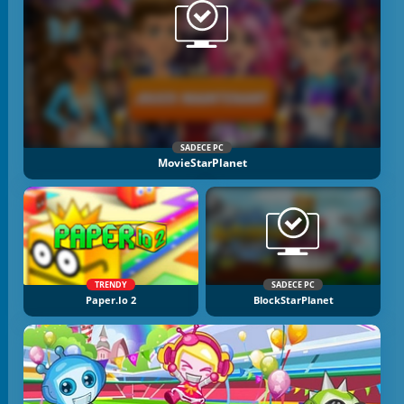
SADECE PC
MovieStarPlanet
TRENDY
SADECE PC
Paper.io 2
BlockStarPlanet