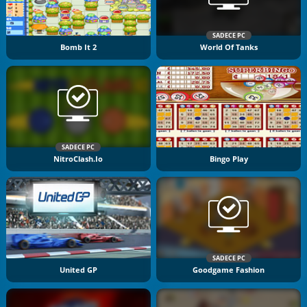
SADECE PC
Bomb It 2
World Of Tanks
SADECE PC
NitroClash.io
Bingo Play
SADECE PC
United GP
Goodgame Fashion