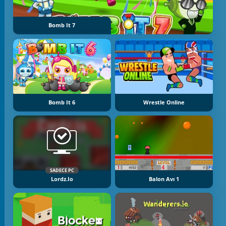
Bomb It 7
Bomb It 6
Wrestle Online
SADECE PC
Lordz.io
Balon Avı 1