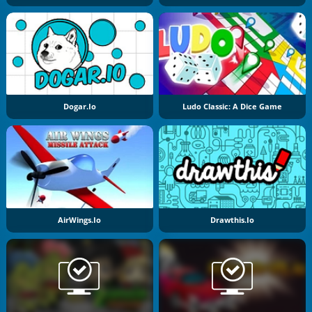
Dogar.io
Ludo Classic: A Dice Game
AirWings.io
Drawthis.io