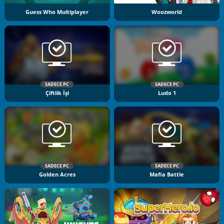
Guess Who Multiplayer
Woozworld
SADECE PC
SADECE PC
Çiftlik İşi
Ludo 1
SADECE PC
SADECE PC
Golden Acres
Mafia Battle