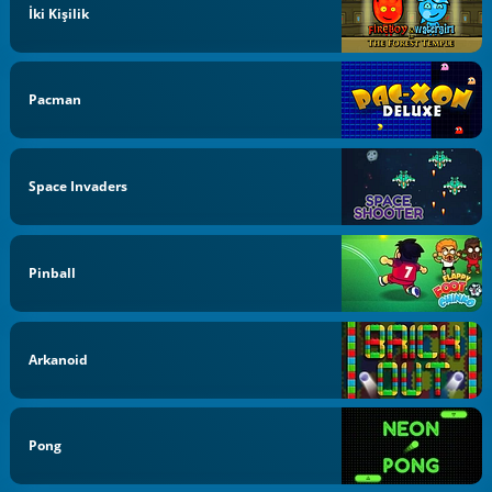
İki Kişilik
Pacman
Space Invaders
Pinball
Arkanoid
Pong