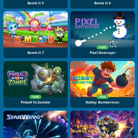
Bomb It 5
Bomb It 6
YENI
Bomb It 7
Pixel Destroyer
YENI
YENI
Pinball Vs Zombie
Robby: Bomberman