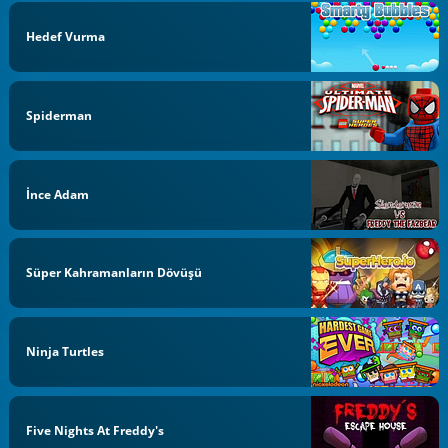
Hedef Vurma
Spiderman
İnce Adam
Süper Kahramanların Dövüşü
Ninja Turtles
Five Nights At Freddy's