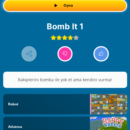
Oyna
Bomb It 1
Rakiplerini bomba ile yok et ama kendini vurma!
Robot
Atlatma