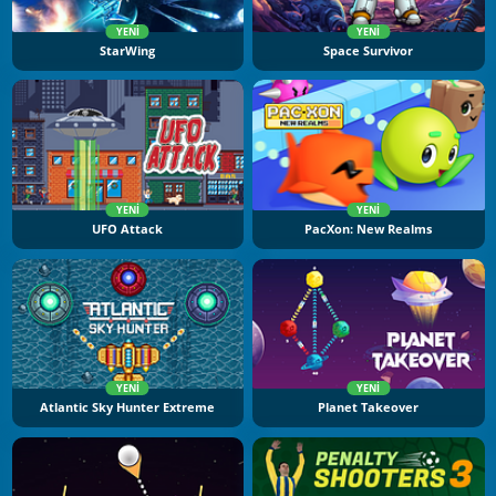
YENI
YENI
StarWing
Space Survivor
YENI
YENI
UFO Attack
PacXon: New Realms
YENI
YENI
Atlantic Sky Hunter Extreme
Planet Takeover