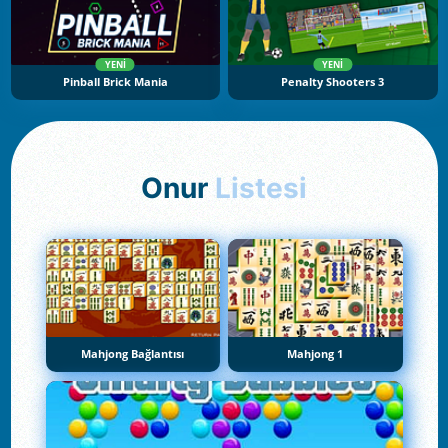
YENI
YENI
Pinball Brick Mania
Penalty Shooters 3
Onur
Listesi
Mahjong Bağlantısı
Mahjong 1