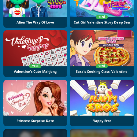
YENI
Alien The Way Of Love
Cat Girl Valentine Story Deep Sea
YENI
YENI
Valentine's Cute Mahjong
Sara's Cooking Class: Valentine
Princess Surprise Date
Flappy Eros