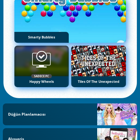
Smarty Bubbles
SADECE PC
Happy Wheels
Tiles Of The Unexpected
Düğün Planlamacısı
Alışveriş