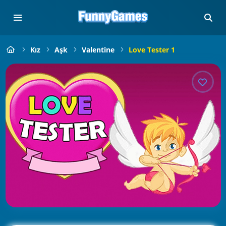
Kız
Aşk
Valentine
Love Tester 1