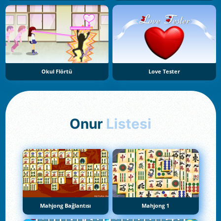
Okul Flörtü
Love Tester
Onur
Listesi
Mahjong Bağlantısı
Mahjong 1