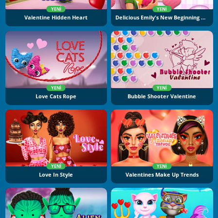
YENI
YENI
Valentine Hidden Heart
Delicious Emily's New Beginning Valentine's Edition
YENI
YENI
Love Cats Rope
Bubble Shooter Valentine
YENI
YENI
Love In Style
Valentines Make Up Trends