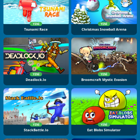
YENI
YENI
Tsunami Race
Christmas Snowball Arena
YENI
YENI
Deadlock.io
Broomcraft Mystic Evasion
YENI
YENI
StackBattle.io
Eat Blobs Simulator