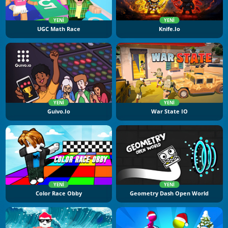
YENI
YENI
UGC Math Race
Knife.io
YENI
YENI
Guivo.io
War State IO
YENI
YENI
Color Race Obby
Geometry Dash Open World