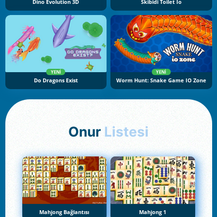
Dino Evolution 3D
Skibidi Toilet Io
YENI
YENI
Do Dragons Exist
Worm Hunt: Snake Game IO Zone
Onur
Listesi
Mahjong Bağlantısı
Mahjong 1