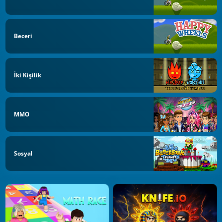
Beceri
İki Kişilik
MMO
Sosyal