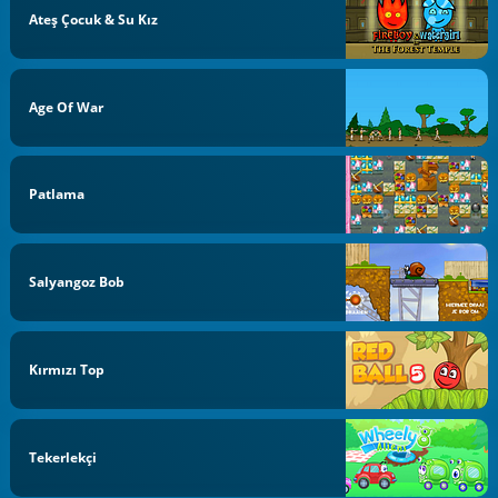
Ateş Çocuk & Su Kız
Age Of War
Patlama
Salyangoz Bob
Kırmızı Top
Tekerlekçi