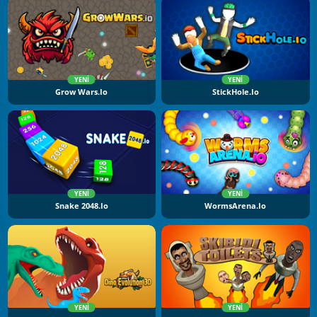
YENI
YENI
Grow Wars.io
StickHole.io
YENI
YENI
Snake 2048.io
WormsArena.io
YENI
YENI