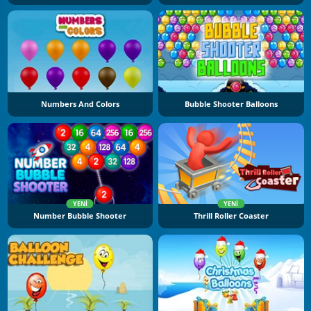
Numbers And Colors
Bubble Shooter Balloons
YENI
YENI
Number Bubble Shooter
Thrill Roller Coaster