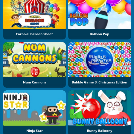
Carnival Balloon Shoot
Balloon Pop
Num Cannons
Bubble Game 3: Christmas Edition
Ninja Star
Bunny Balloony