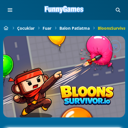
Çocuklar
Fuar
Balon Patlatma
BloonsSurvival.