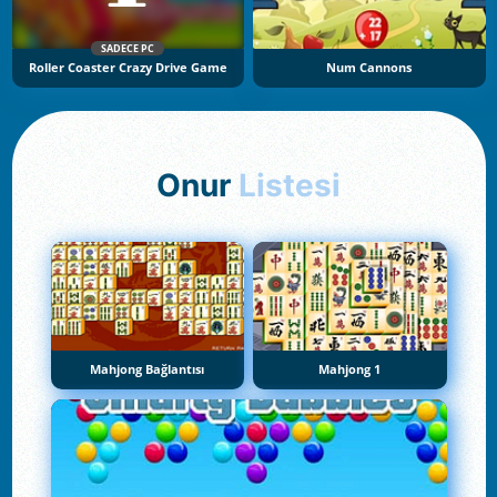
SADECE PC
Roller Coaster Crazy Drive Game
Num Cannons
Onur
Listesi
Mahjong Bağlantısı
Mahjong 1