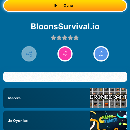
Oyna
BloonsSurvival.io
Macera
.io Oyunları