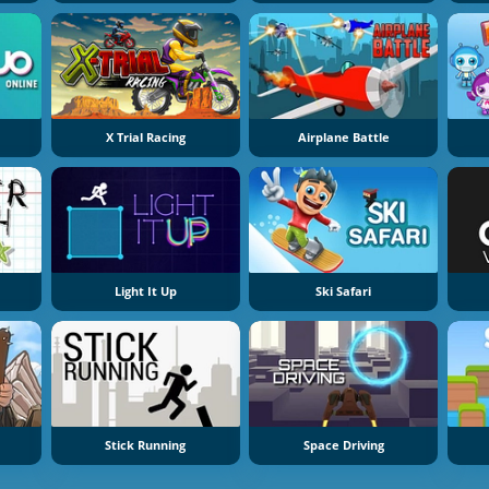
X Trial Racing
Airplane Battle
Light It Up
Ski Safari
Stick Running
Space Driving