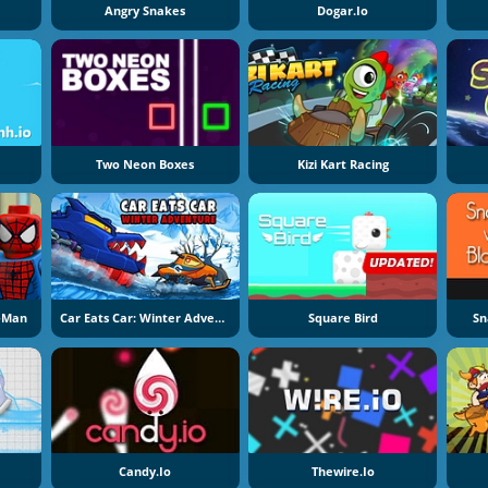
Angry Snakes
Dogar.io
Two Neon Boxes
Kizi Kart Racing
r-Man
Car Eats Car: Winter Adventure
Square Bird
Sn
Candy.io
Thewire.io