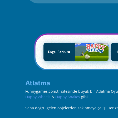
Engel Parkuru
H
Atlatma
Funnygames.com.tr sitesinde buyuk bir Atlatma Oyunl
Happy Wheels
&
Happy Snakes
gibi.
Sana doğru gelen objelerden sakınmaya çalış! Her zam