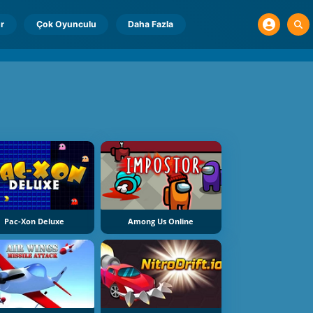
r
Çok Oyunculu
Daha Fazla
Pac-Xon Deluxe
Among Us Online