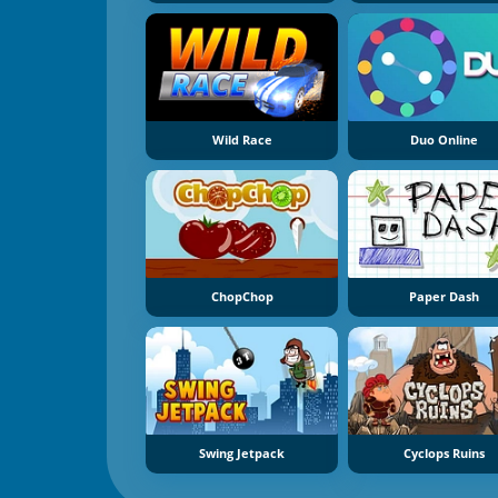
Wild Race
Duo Online
ChopChop
Paper Dash
Swing Jetpack
Cyclops Ruins