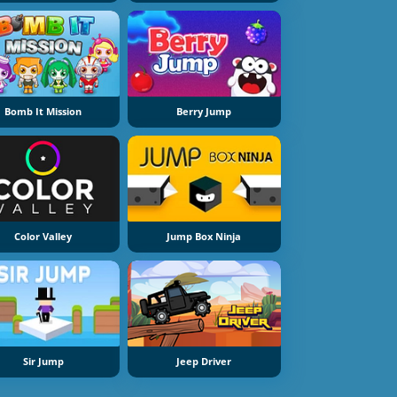
Bomb It Mission
Berry Jump
Color Valley
Jump Box Ninja
Sir Jump
Jeep Driver