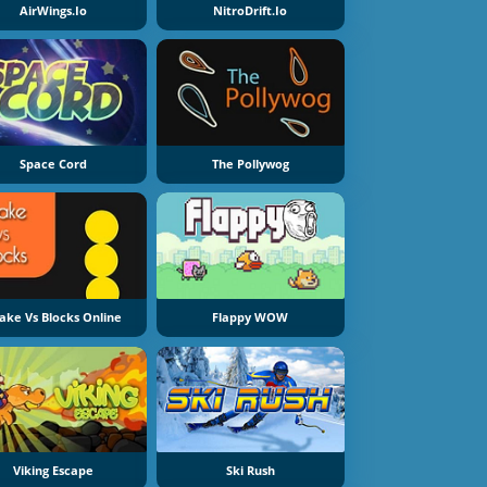
AirWings.io
NitroDrift.io
Space Cord
The Pollywog
ake Vs Blocks Online
Flappy WOW
Viking Escape
Ski Rush