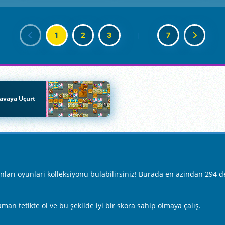
1
2
3
|
7
avaya Uçurt
arı oyunlari kolleksiyonu bulabilirsiniz! Burada en azindan 294 de
an tetikte ol ve bu şekilde iyi bir skora sahip olmaya çalış.