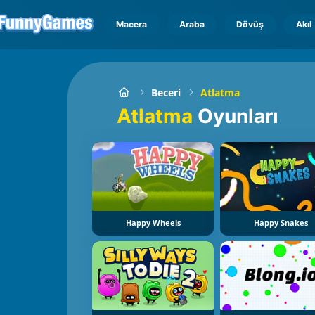
Macera
Araba
Dövüş
Akıl
Beceri
Atlatma
Atlatma
Oyunları
Happy Wheels
Happy Snakes