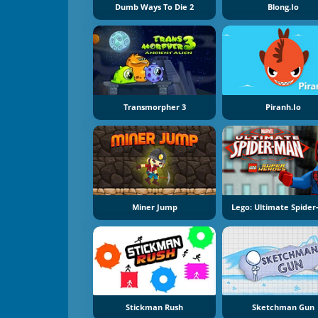
Dumb Ways To Die 2
Blong.io
Transmorpher 3
Piranh.io
Miner Jump
Lego: Ultimate Spide
Stickman Rush
Sketchman Gun