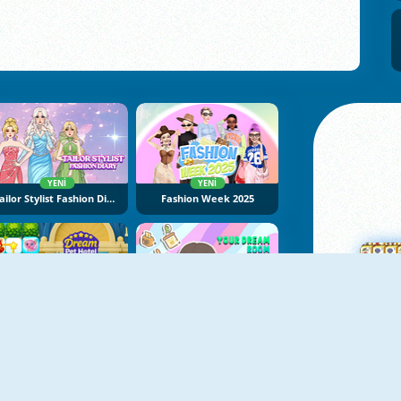
YENI
YENI
Tailor Stylist Fashion Diary
Fashion Week 2025
YENI
YENI
Dream Pet Hotel
Your Dream Room
Ma