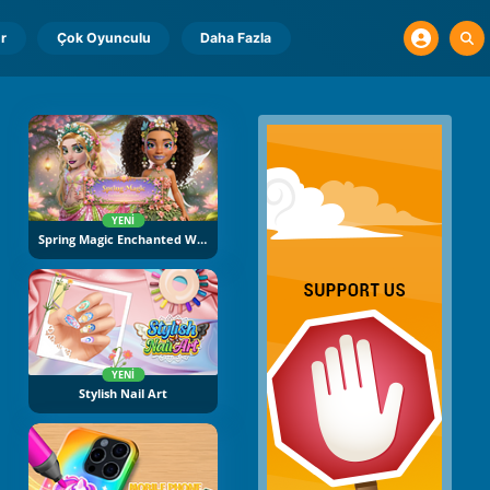
r
Çok Oyunculu
Daha Fazla
YENI
Spring Magic Enchanted Wardrobe
YENI
Stylish Nail Art