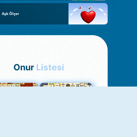
Aşk Ölçer
Onur
Listesi
hjong Bağlantısı
Mahjong 1