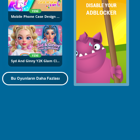
YENI
Mobile Phone Case Design And DIY
YENI
Syd And Ginny Y2K Glam Clash
Bu Oyunların Daha Fazlası