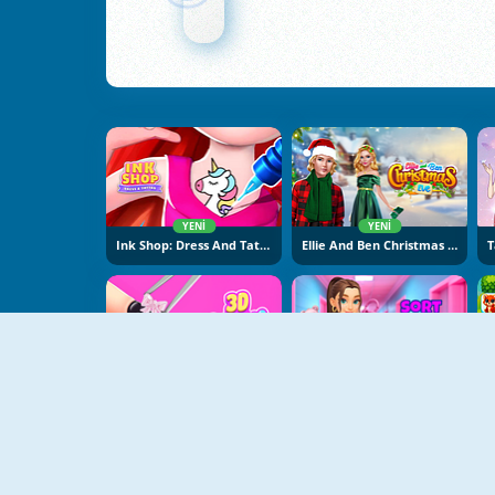
YENI
YENI
Ink Shop: Dress And Tattoo
Ellie And Ben Christmas Eve
YENI
YENI
3D Acrylic Nail: Nail Art
Sort And Style: Back To School