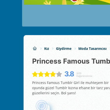
Kız
Giydirme
Moda Tasarıncısı
Princess Famous Tumbl
3.8
2699
Değerlendirme :
Princess Famous Tumblr Girl ile muhteşem bir 
oyunda güzel Tumblr kızına efsane bir tarz yara
güzellerini seçin. Bol şans!