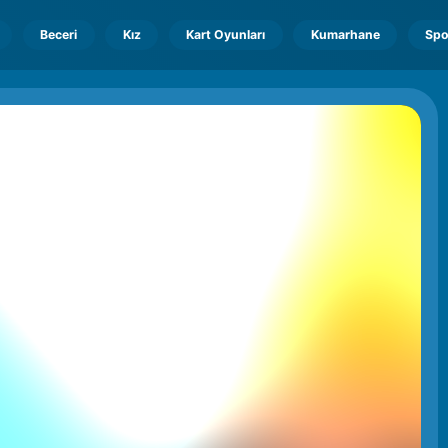
Beceri
Kız
Kart Oyunları
Kumarhane
Spo