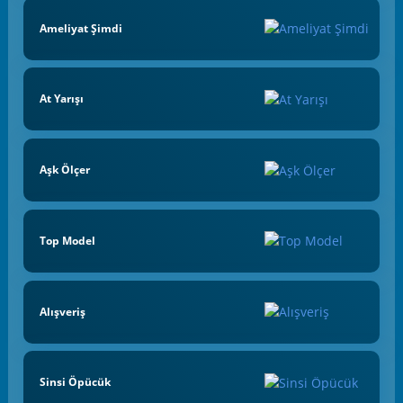
Ameliyat Şimdi
At Yarışı
Aşk Ölçer
Top Model
Alışveriş
Sinsi Öpücük