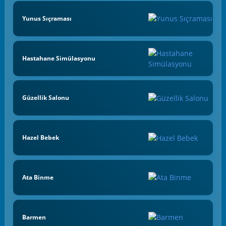
Yunus Sıçraması
Hastahane Simülasyonu
Güzellik Salonu
Hazel Bebek
Ata Binme
Barmen