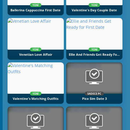
YENI
YENI
Ballerina Cappuccina First Date
Valentine's Day Couple Date
YENI
YENI
Venetian Love Affair
Ellie And Friends Get Ready For First Date
YENI
SADECE PC
Valentine's Matching Outfits
Pico Sim Date 3