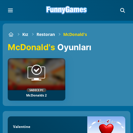
Kız
Restoran
McDonald's
McDonald's
Oyunları
SADECE PC
McDonalds 2
Valentine