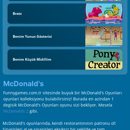
Bratz
Benim Yunus Gösterisi
Benim Küçük Midillim
McDonald's
Funnygames.com.tr sitesinde buyuk bir McDonald's Oyunları
oyunlari kolleksiyonu bulabilirsiniz! Burada en azindan 1
degisik McDonald's Oyunları oyunu sizi bekliyor. Mesela
McDonalds 2
gibi.
McDonald's oyunlarında, kendi restorantınının patronu ol!
Siparişleri al ve siparişleri eksiksiz bir şekilde ve tam