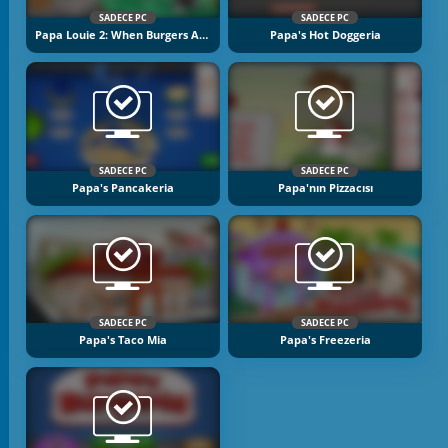
SADECE PC
SADECE PC
Papa Louie 2: When Burgers Attack
Papa's Hot Doggeria
SADECE PC
SADECE PC
Papa's Pancakeria
Papa'nın Pizzacısı
SADECE PC
SADECE PC
Papa's Taco Mia
Papa's Freezeria