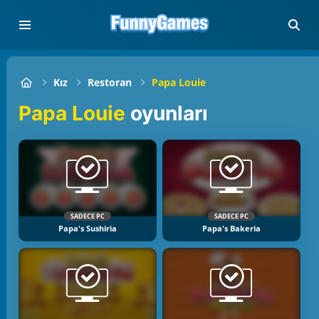
Kız
Restoran
Papa Louie
Papa Louie
oyunları
SADECE PC
SADECE PC
Papa's Sushiria
Papa's Bakeria