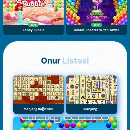
YENI
YENI
Candy Bubble
Bubble Shooter Witch Tower
Onur
Listesi
Mahjong Bağlantısı
Mahjong 1