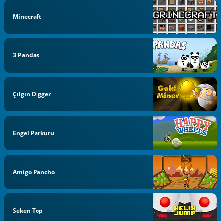
Minecraft
3 Pandas
Çılgın Digger
Engel Parkuru
Amigo Pancho
Seken Top