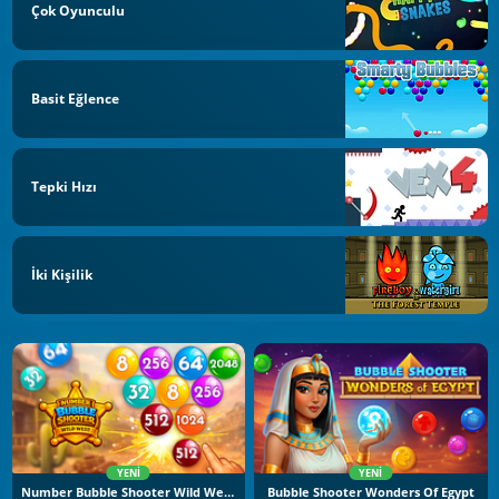
Çok Oyunculu
Basit Eğlence
Tepki Hızı
İki Kişilik
YENI
YENI
Number Bubble Shooter Wild West
Bubble Shooter Wonders Of Egypt