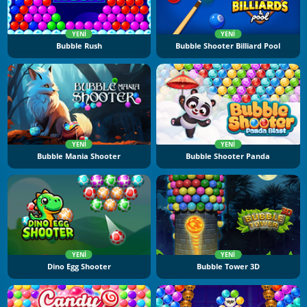
YENI
YENI
Bubble Rush
Bubble Shooter Billiard Pool
YENI
YENI
Bubble Mania Shooter
Bubble Shooter Panda
YENI
YENI
Dino Egg Shooter
Bubble Tower 3D