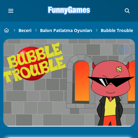
Beceri
Balon Patlatma Oyunları
Bubble Trouble