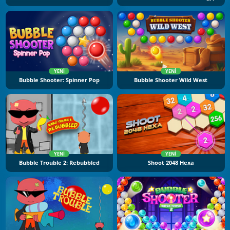
YENI
YENI
Bubble Shooter: Spinner Pop
Bubble Shooter Wild West
YENI
YENI
Bubble Trouble 2: Rebubbled
Shoot 2048 Hexa