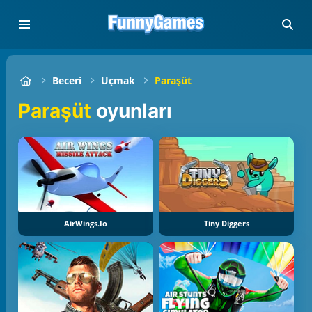
Beceri
Uçmak
Paraşüt
Paraşüt
oyunları
AirWings.io
Tiny Diggers