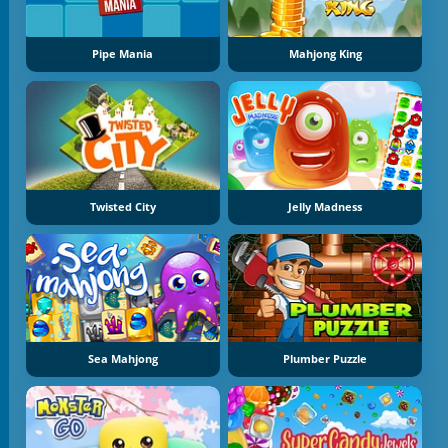
Pipe Mania
Mahjong King
Twisted City
Jelly Madness
Sea Mahjong
Plumber Puzzle