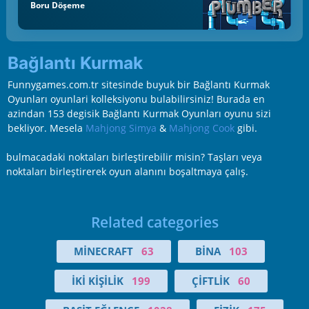
Boru Döşeme
Bağlantı Kurmak
Funnygames.com.tr sitesinde buyuk bir Bağlantı Kurmak
Oyunları oyunlari kolleksiyonu bulabilirsiniz! Burada en
azindan 153 degisik Bağlantı Kurmak Oyunları oyunu sizi
bekliyor. Mesela
Mahjong Simya
&
Mahjong Cook
gibi.
bulmacadaki noktaları birleştirebilir misin? Taşları veya
noktaları birleştirerek oyun alanını boşaltmaya çalış.
Related categories
MINECRAFT
63
BINA
103
İKI KIŞILIK
199
ÇIFTLIK
60