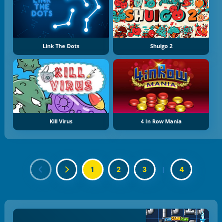
Link The Dots
Shuigo 2
Kill Virus
4 In Row Mania
1
2
3
|
4