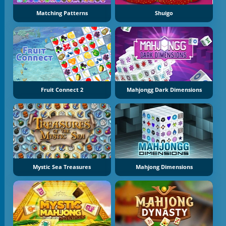
Matching Patterns
Shuigo
Fruit Connect 2
Mahjongg Dark Dimensions
Mystic Sea Treasures
Mahjong Dimensions