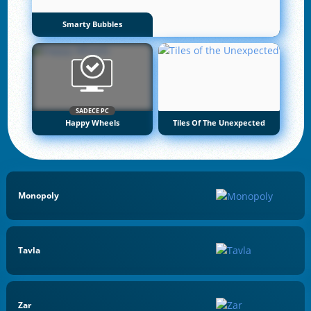
Smarty Bubbles
SADECE PC
Happy Wheels
Tiles Of The Unexpected
Monopoly
Tavla
Zar