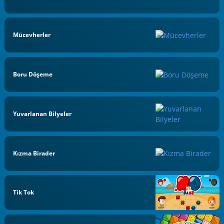
Mücevherler
Boru Döşeme
Yuvarlanan Bilyeler
Kızma Birader
Tik Tok