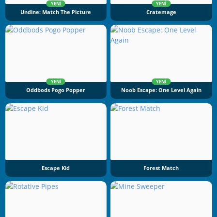
YENI
YENI
Undine: Match The Picture
Cratemage
YENI
YENI
Oddbods Pogo Popper
Noob Escape: One Level Again
Escape Kid
Forest Match