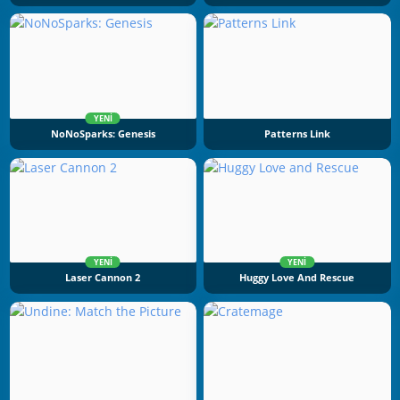
YENI
NoNoSparks: Genesis
Patterns Link
YENI
YENI
Laser Cannon 2
Huggy Love And Rescue