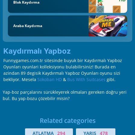
Blok Kaydırma
Araba Kaydırma
Kaydırmalı Yapboz
Funnygames.com.tr sitesinde buyuk bir Kaydırmalı Yapboz
Oyunları oyunlari kolleksiyonu bulabilirsiniz! Burada en
azindan 89 degisik Kaydırmalı Yapboz Oyunları oyunu sizi
bekliyor. Mesela
Sokoban HD
&
Bus With Suitcases
gibi.
Yap-boz parçalarını sürükleyerek olmaları gereken doğru yeri
bul. Bu yap-bozu çözebilir misin?
Related categories
ATLATMA
294
YARIŞ
478