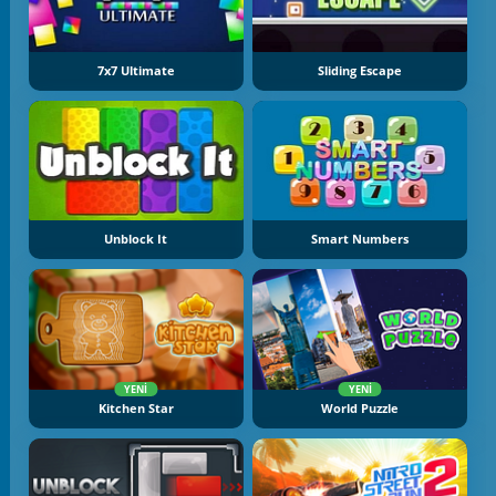
7x7 Ultimate
Sliding Escape
Unblock It
Smart Numbers
YENI
YENI
Kitchen Star
World Puzzle