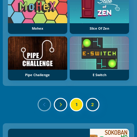
Mohex
Slice Of Zen
Pipe Challenge
E Switch
1
2