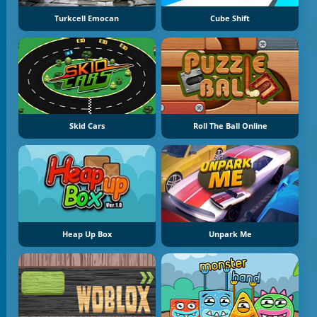
Turkcell Emocan
Cube Shift
Skid Cars
Roll The Ball Online
Heap Up Box
Unpark Me