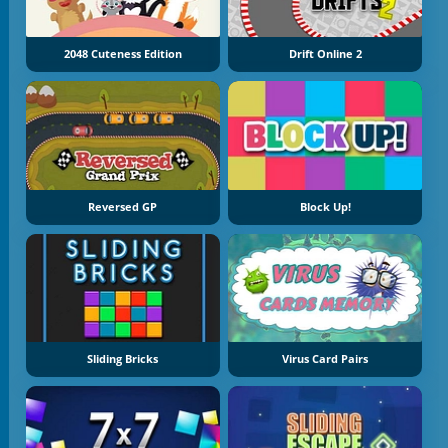
2048 Cuteness Edition
Drift Online 2
Reversed GP
Block Up!
Sliding Bricks
Virus Card Pairs