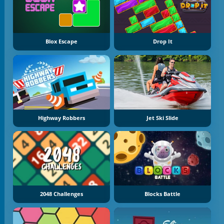
Blox Escape
Drop It
Highway Robbers
Jet Ski Slide
2048 Challenges
Blocks Battle