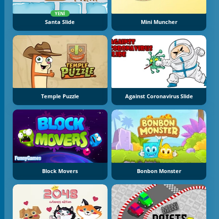
YENI
Santa Slide
Mini Muncher
Temple Puzzle
Against Coronavirus Slide
Block Movers
Bonbon Monster