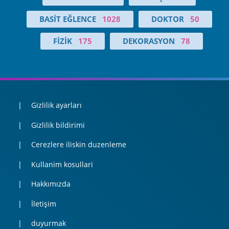
BASIT EĞLENCE
1028
DOKTOR
50
FIZIK
175
DEKORASYON
78
Gizlilik ayarları
Gizlilik bildirimi
Cerezlere iliskin duzenleme
Kullanim kosullari
Hakkımızda
İletişim
duyurmak