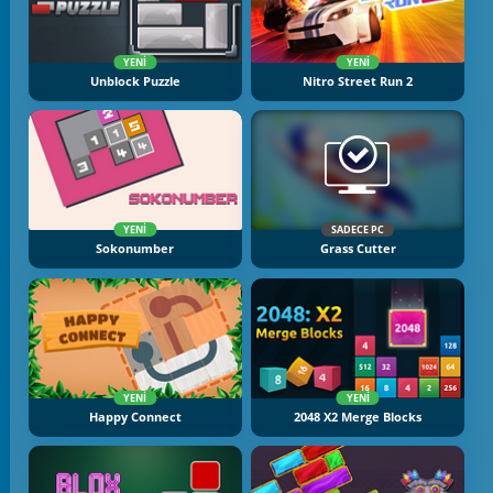
YENI
YENI
Unblock Puzzle
Nitro Street Run 2
YENI
SADECE PC
Sokonumber
Grass Cutter
YENI
YENI
Happy Connect
2048 X2 Merge Blocks