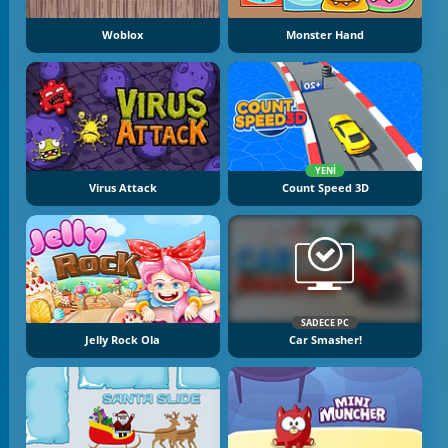
Woblox
Monster Hand
YENI
Virus Attack
Count Speed 3D
SADECE PC
Jelly Rock Ola
Car Smasher!