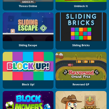
SADECE PC
Threes Online
Unblock It
Sliding Escape
Sliding Bricks
Block Up!
Reversed GP