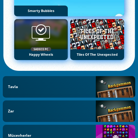
Smarty Bubbles
SADECE PC
Happy Wheels
Tiles Of The Unexpected
Tavla
Zar
Mücevherler