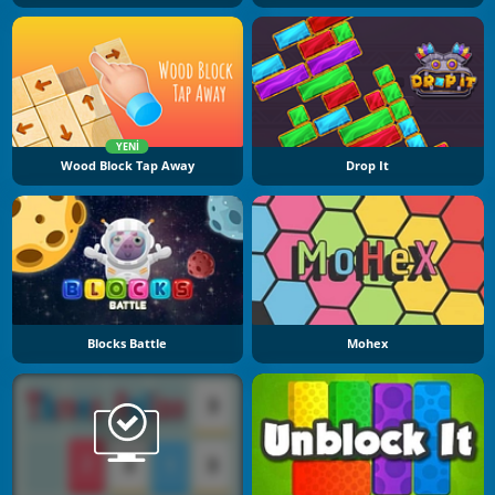
YENI
Wood Block Tap Away
Drop It
Blocks Battle
Mohex