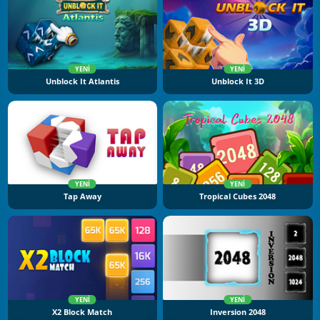
YENI
YENI
Unblock It Atlantis
Unblock It 3D
YENI
YENI
Tap Away
Tropical Cubes 2048
YENI
YENI
X2 Block Match
Inversion 2048