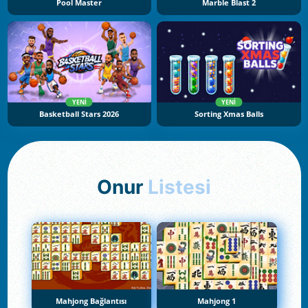
Pool Master
Marble Blast 2
YENI
YENI
Basketball Stars 2026
Sorting Xmas Balls
Onur
Listesi
Mahjong Bağlantısı
Mahjong 1