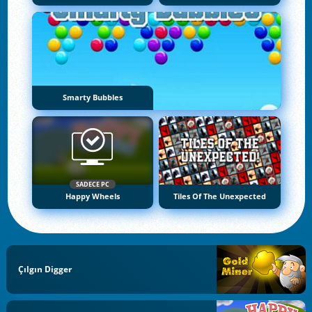
Smarty Bubbles
SADECE PC
Happy Wheels
Tiles Of The Unexpected
Çılgın Digger