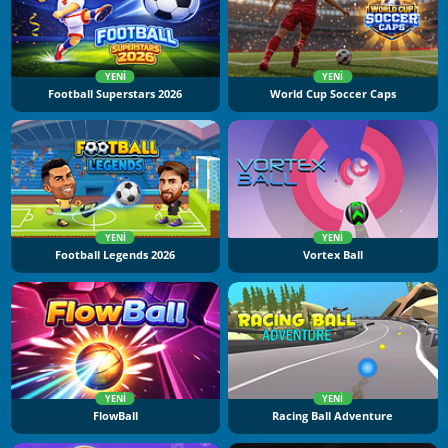
YENI
YENI
Football Superstars 2026
World Cup Soccer Caps
YENI
YENI
Football Legends 2026
Vortex Ball
YENI
YENI
FlowBall
Racing Ball Adventure