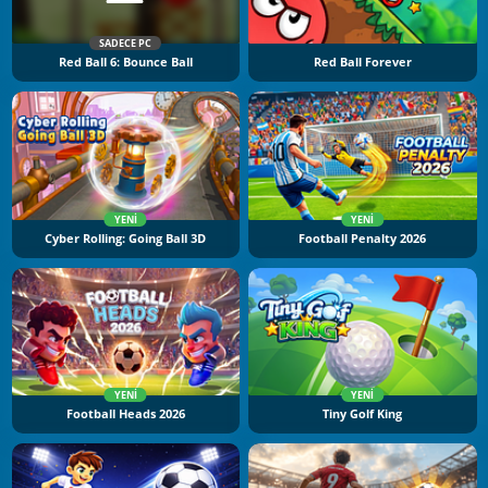
SADECE PC
Red Ball 6: Bounce Ball
Red Ball Forever
YENI
YENI
Cyber Rolling: Going Ball 3D
Football Penalty 2026
YENI
YENI
Football Heads 2026
Tiny Golf King