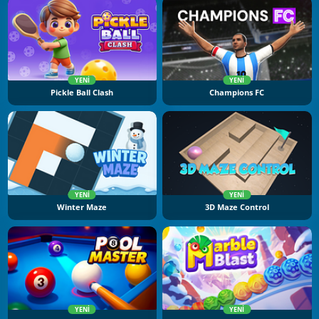
YENI
YENI
Pickle Ball Clash
Champions FC
YENI
YENI
Winter Maze
3D Maze Control
YENI
YENI