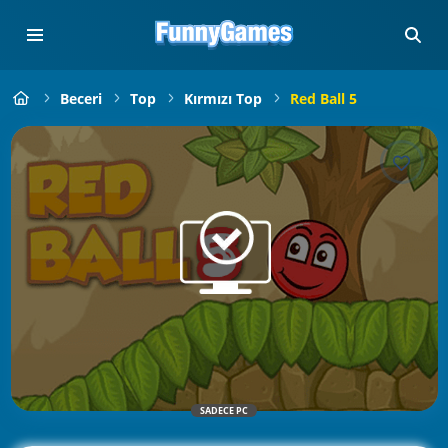
Beceri
Top
Kırmızı Top
Red Ball 5
SADECE PC