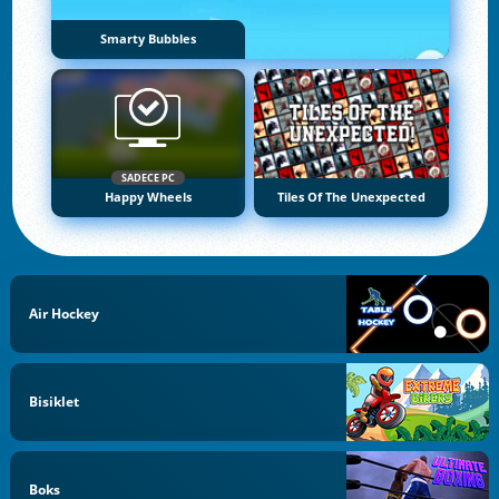
Smarty Bubbles
SADECE PC
Happy Wheels
Tiles Of The Unexpected
Air Hockey
Bisiklet
Boks