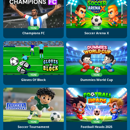
YENI
YENI
Champions FC
Soccer Arena X
YENI
YENI
Gloves Of Block
Dummies World Cup
YENI
YENI
Soccer Tournament
Football Heads 2025