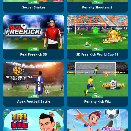
YENI
YENI
Soccer Snakes
Penalty Shooters 2
YENI
YENI
Real Freekick 3D
3D Free Kick World Cup 18
YENI
YENI
Apex Football Battle
Penalty Kick Wiz