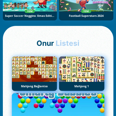
YENI
YENI
Super Soccer Noggins: Xmas Edition
Football Superstars 2024
Onur
Listesi
Mahjong Bağlantısı
Mahjong 1