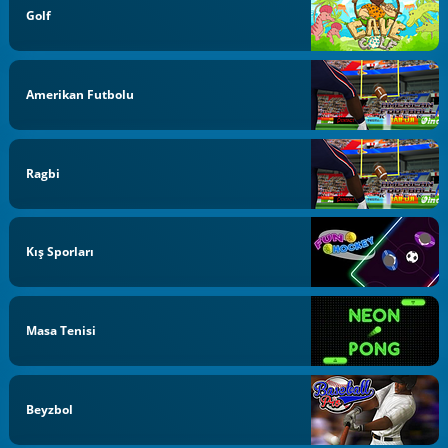
Golf
Amerikan Futbolu
Ragbi
Kış Sporları
Masa Tenisi
Beyzbol