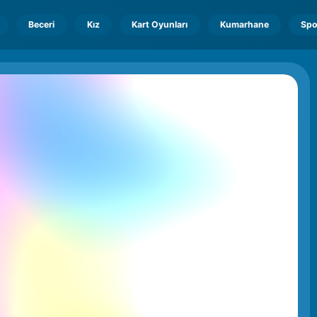
Beceri
Kız
Kart Oyunları
Kumarhane
Spo