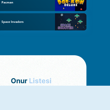
Pacman
Space Invaders
Onur
Listesi