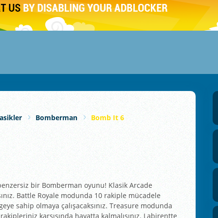
asikler
Bomberman
Bomb It 6
 benzersiz bir Bomberman oyunu! Klasik Arcade
ınız. Battle Royale modunda 10 rakiple mücadele
geye sahip olmaya çalışacaksınız. Treasure modunda
rakipleriniz karşısında hayatta kalmalısınız. Labirentte