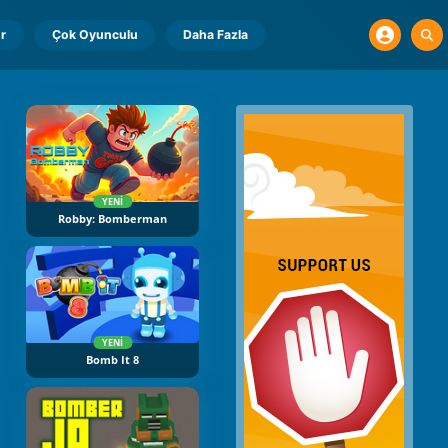
r
Çok Oyunculu
Daha Fazla
YENI
Robby: Bomberman
YENI
Bomb It 8