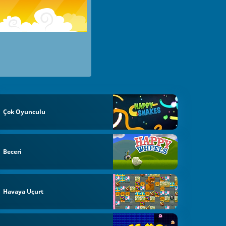
Çok Oyunculu
Beceri
Havaya Uçurt