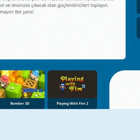
nın ve önünüze çıkacak olan güçlendiricileri toplayın.
nmayın! Bol şans!
Bomber 3D
Playing With Fire 2