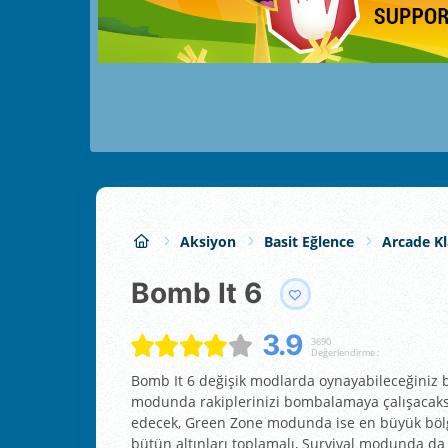
Aksiyon
Basit Eğlence
Arcade Kl
Bomb It 6
3.9
3690
Değerlendirme :
Bomb It 6 değişik modlarda oynayabileceğiniz
modunda rakiplerinizi bombalamaya çalışacaks
edecek, Green Zone modunda ise en büyük böl
bütün altınları toplamalı, Survival modunda da 