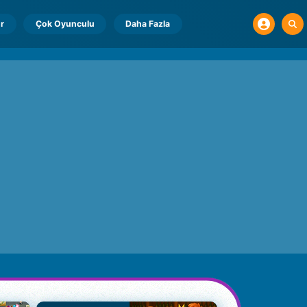
r
Çok Oyunculu
Daha Fazla