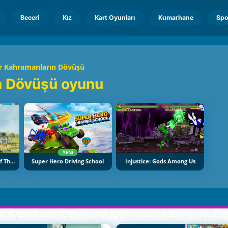
Beceri
Kız
Kart Oyunları
Kumarhane
Spo
r Kahramanların Dövüşü
n Dövüşü oyunu
YENI
Regular Show: Battle Of The Behemoths
Super Hero Driving School
Injustice: Gods Among Us