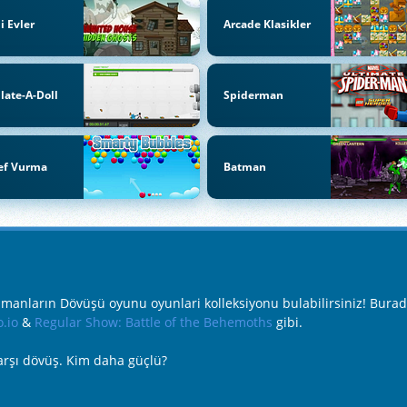
li Evler
Arcade Klasikler
late-A-Doll
Spiderman
ef Vurma
Batman
manların Dövüşü oyunu oyunlari kolleksiyonu bulabilirsiniz! Bura
.io
&
Regular Show: Battle of the Behemoths
gibi.
rşı dövüş. Kim daha güçlü?