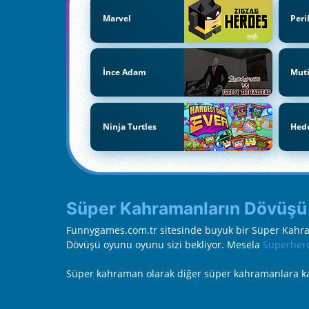
Marvel
Peri
İnce Adam
Muti
Ninja Turtles
Hed
Süper Kahramanların Dövüşü
Funnygames.com.tr sitesinde buyuk bir Süper Kahra
Dövüşü oyunu oyunu sizi bekliyor. Mesela
Superhero
Süper kahraman olarak diğer süper kahramanlara ka