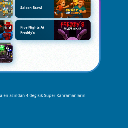
Saloon Brawl
Five Nights At
Freddy's
da en azindan 4 degisik Süper Kahramanların