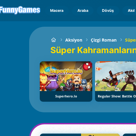
Macera
Araba
Dövüş
Akıl
Aksiyon
Çizgi Roman
Süpe
Süper Kahramanları
Superhero.io