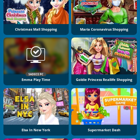
Christmas Mall Shopping
Maria Coronavirus Shopping
SADECE PC
Emma Play TIme
Goldie Princess Reallife Shopping
Elsa In New York
Supermarket Dash