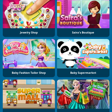
Jewelry Shop
Saira's Boutique
Baby Fashion Tailor Shop
Baby Supermarket