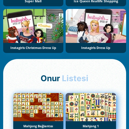
Super Mall
Ice Queen Reallife Shopping
Instagirls Christmas Dress Up
Instagirls Dress Up
Onur
Listesi
Mahjong Bağlantısı
Mahjong 1