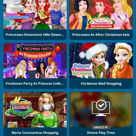
Princesses Statement Hills Obsession
Princesses At After Christmas Sale
Freshman Party At Princess College
Christmas Mall Shopping
SADECE PC
Maria Coronavirus Shopping
Emma Play TIme