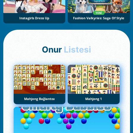
YENI
Instagirls Dress Up
Fashion Valkyries: Saga Of Style
Onur
Listesi
Mahjong Bağlantısı
Mahjong 1