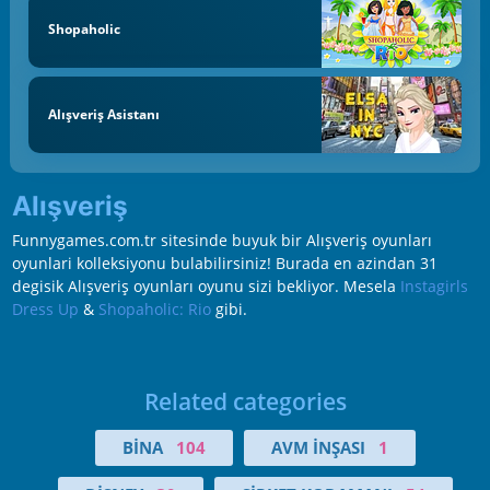
Shopaholic
Alışveriş Asistanı
Alışveriş
Funnygames.com.tr sitesinde buyuk bir Alışveriş oyunları
oyunlari kolleksiyonu bulabilirsiniz! Burada en azindan 31
degisik Alışveriş oyunları oyunu sizi bekliyor. Mesela
Instagirls
Dress Up
&
Shopaholic: Rio
gibi.
Related categories
BINA
104
AVM İNŞASI
1