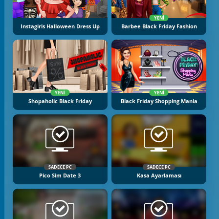
YENI
Instagirls Halloween Dress Up
Barbee Black Friday Fashion
YENI
YENI
Shopaholic Black Friday
Black Friday Shopping Mania
SADECE PC
SADECE PC
Pico Sim Date 3
Kasa Ayarlaması