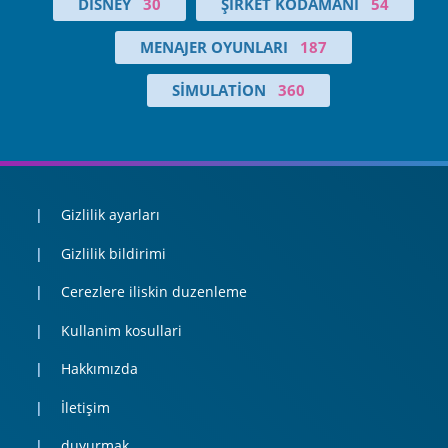
DISNEY
30
ŞIRKET KODAMANI
54
MENAJER OYUNLARI
187
SIMULATION
360
Gizlilik ayarları
Gizlilik bildirimi
Cerezlere iliskin duzenleme
Kullanim kosullari
Hakkımızda
İletişim
duyurmak