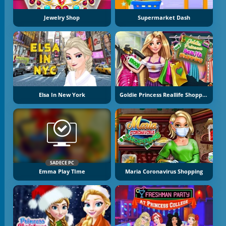
Jewelry Shop
Supermarket Dash
Elsa In New York
Goldie Princess Reallife Shopping
SADECE PC
Emma Play TIme
Maria Coronavirus Shopping