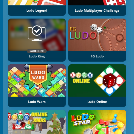
Ludo Legend
Ludo Multiplayer Challenge
SADECE PC
Ludo King
FG Ludo
Ludo Wars
Ludo Online