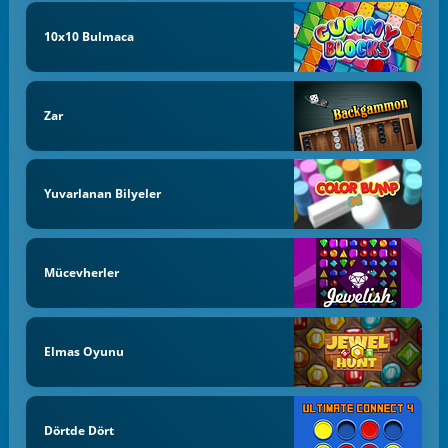
10x10 Bulmaca
Zar
Yuvarlanan Bilyeler
Mücevherler
Elmas Oyunu
Dörtde Dört