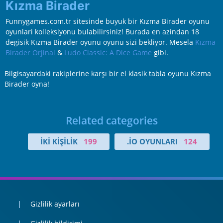
Kızma Birader
Funnygames.com.tr sitesinde buyuk bir Kızma Birader oyunu
oyunlari kolleksiyonu bulabilirsiniz! Burada en azindan 18
degisik Kızma Birader oyunu oyunu sizi bekliyor. Mesela
Kızma
Birader Orjinal
&
Ludo Classic: A Dice Game
gibi.
Bilgisayardaki rakiplerine karşı bir el klasik tabla oyunu Kızma
Birader oyna!
Related categories
İKI KIŞILIK
199
.IO OYUNLARI
124
Gizlilik ayarları