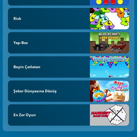
Risk
Yap-Boz
Beyin Çatlatan
Şeker Dünyasına Dönüş
En Zor Oyun