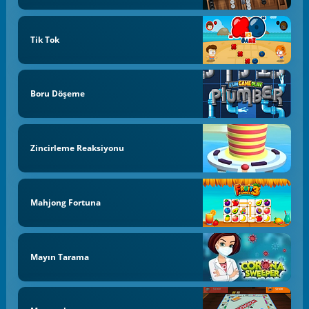
Tik Tok
Boru Döşeme
Zincirleme Reaksiyonu
Mahjong Fortuna
Mayın Tarama