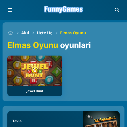
Akıl
Üçte Üç
Elmas Oyunu
Elmas Oyunu
oyunlari
Jewel Hunt
Tavla