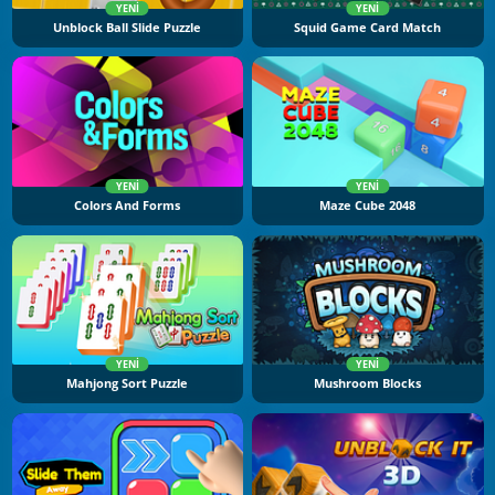
YENI
YENI
Unblock Ball Slide Puzzle
Squid Game Card Match
YENI
YENI
Colors And Forms
Maze Cube 2048
YENI
YENI
Mahjong Sort Puzzle
Mushroom Blocks