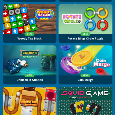
YENI
YENI
Woody Tap Block
Rotate Rings Circle Puzzle
YENI
YENI
Unblock It Atlantis
Coin Merge