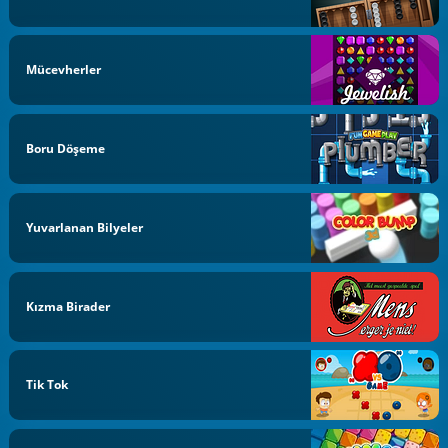
Mücevherler
Boru Döşeme
Yuvarlanan Bilyeler
Kızma Birader
Tik Tok