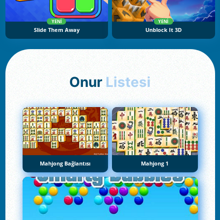
YENI
YENI
Slide Them Away
Unblock It 3D
Onur
Listesi
Mahjong Bağlantısı
Mahjong 1