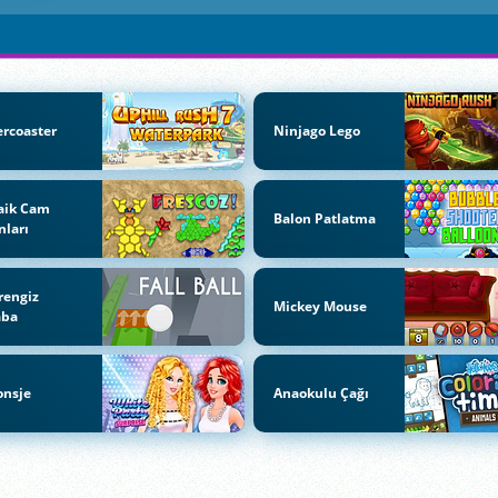
ercoaster
Ninjago Lego
aik Cam
Balon Patlatma
ları
rengiz
Mickey Mouse
aba
onsje
Anaokulu Çağı