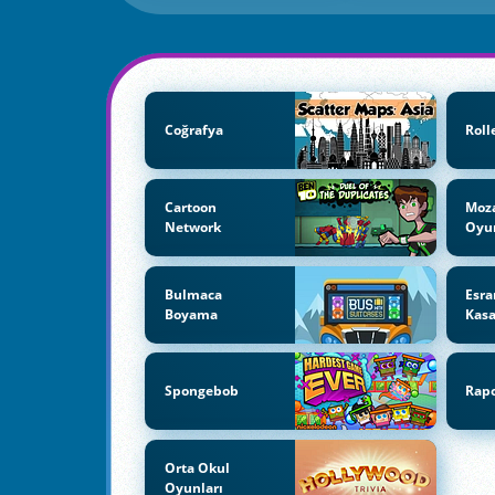
Coğrafya
Roll
Cartoon
Moz
Network
Oyun
Bulmaca
Esra
Boyama
Kas
Spongebob
Rap
Orta Okul
Oyunları