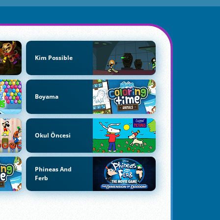
Kim Possible
Boyama
Okul Öncesi
Phineas And
Ferb