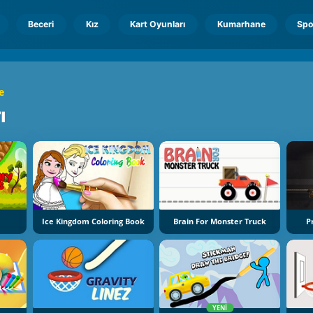
Beceri
Kız
Kart Oyunları
Kumarhane
Spo
e
ı
Ice Kingdom Coloring Book
Brain For Monster Truck
P
YENI