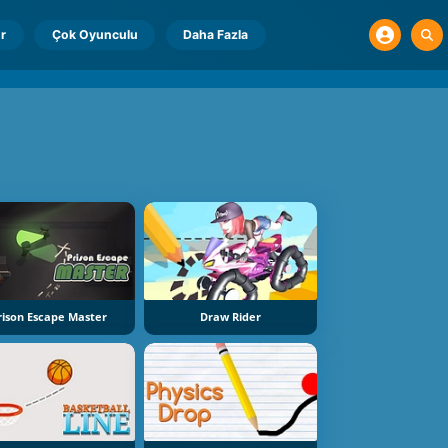
r
Çok Oyunculu
Daha Fazla
rison Escape Master
Draw Rider