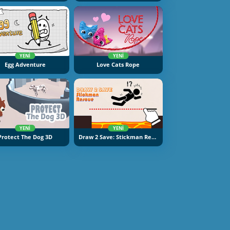
YENI
YENI
Egg Adventure
Love Cats Rope
YENI
YENI
Protect The Dog 3D
Draw 2 Save: Stickman Rescue