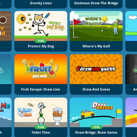
e
Gravity Linez
Stickman Draw The Bridge
YENI
Protect My Dog
Where's My Golf
Fruit Escape: Draw Line
Draw And Guess
Ar
YENI
YENI
th
Toilet Time
Draw Bridge: Brain Game