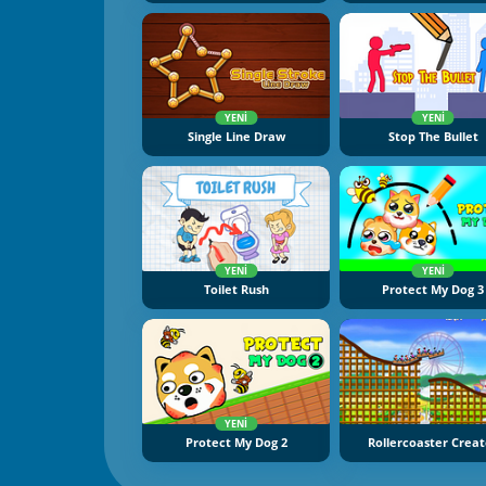
YENI
YENI
Single Line Draw
Stop The Bullet
YENI
YENI
Toilet Rush
Protect My Dog 3
YENI
Protect My Dog 2
Rollercoaster Creat