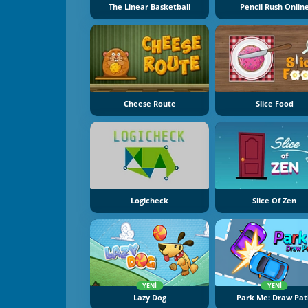
The Linear Basketball
Pencil Rush Onlin
Cheese Route
Slice Food
Logicheck
Slice Of Zen
YENI
YENI
Lazy Dog
Park Me: Draw Pa