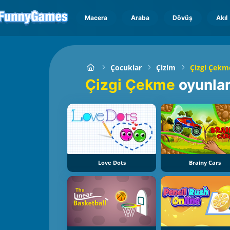
Macera
Araba
Dövüş
Akıl
Çocuklar
Çizim
Çizgi Çekm
Çizgi Çekme
oyunlar
Love Dots
Brainy Cars