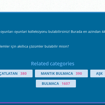
unları oyunlari kolleksiyonu bulabilirsiniz! Burada en azindan 44 
emler için akıllıca çözümler bulabilir misin?
Related categories
 ÇATLATAN
380
MANTIK BULMACA
390
AŞK
BULMACA
1607