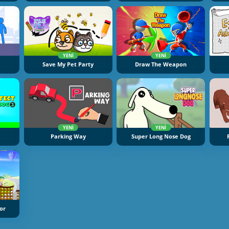
YENI
YENI
Save My Pet Party
Draw The Weapon
YENI
YENI
Parking Way
Super Long Nose Dog
or