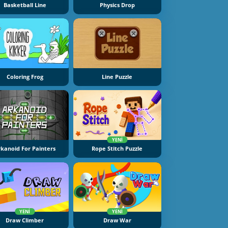
Basketball Line
Physics Drop
Coloring Frog
Line Puzzle
YENI
kanoid For Painters
Rope Stitch Puzzle
YENI
YENI
Draw Climber
Draw War