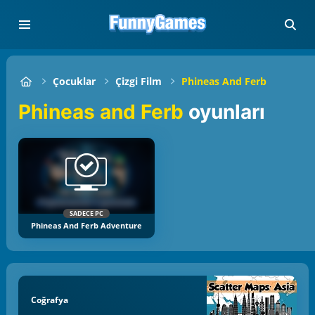
Çocuklar
Çizgi Film
Phineas And Ferb
Phineas and Ferb
oyunları
SADECE PC
Phineas And Ferb Adventure
Coğrafya