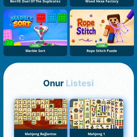
Ben10: Duel Of The Duplicates
Wood Hexa Factory
YENI
YENI
Marble Sort
Rope Stitch Puzzle
Onur
Listesi
Mahjong Bağlantısı
Mahjong 1