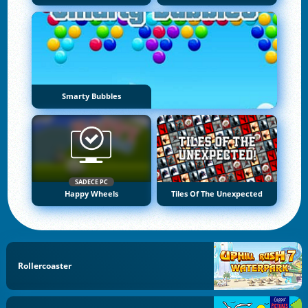
Smarty Bubbles
SADECE PC
Happy Wheels
Tiles Of The Unexpected
Rollercoaster