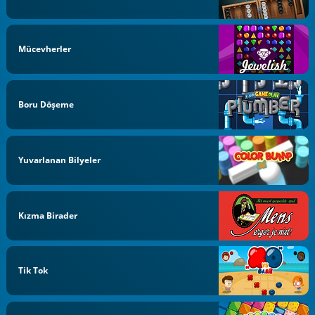
Mücevherler
Boru Döşeme
Yuvarlanan Bilyeler
Kızma Birader
Tik Tok