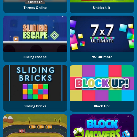
SADECE PC
Threes Online
Unblock It
Sliding Escape
7x7 Ultimate
Sliding Bricks
Block Up!