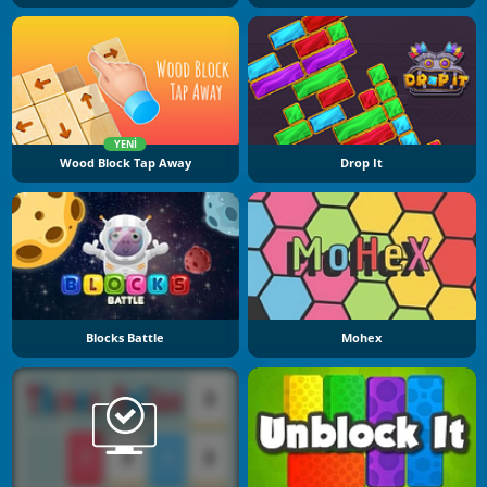
YENI
Wood Block Tap Away
Drop It
Blocks Battle
Mohex