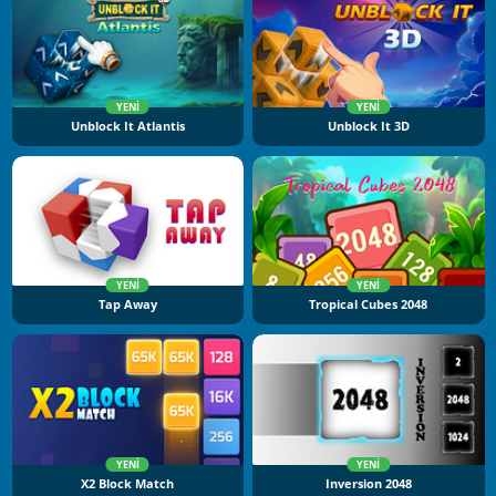
YENI
YENI
Unblock It Atlantis
Unblock It 3D
YENI
YENI
Tap Away
Tropical Cubes 2048
YENI
YENI
X2 Block Match
Inversion 2048