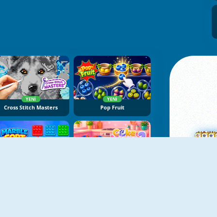
YENI
YENI
Cross Stitch Masters
Pop Fruit
YENI
YENI
Marble Sort
Cake Merge 2
Ma