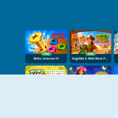
YENI
YENI
Bolts: Unscrew It!
VegaMix 2: Wild West Puzzle
YENI
YENI
Word Search Universe: Animals
Hawaii Match 6