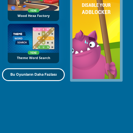
YENI
Wood Hexa Factory
YENI
Theme Word Search
Bu Oyunların Daha Fazlası