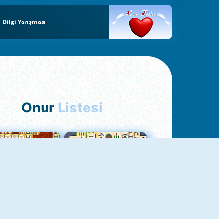
Bilgi Yarışması
Onur
Listesi
hjong Bağlantısı
Mahjong 1