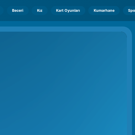
Beceri
Kız
Kart Oyunları
Kumarhane
Spo