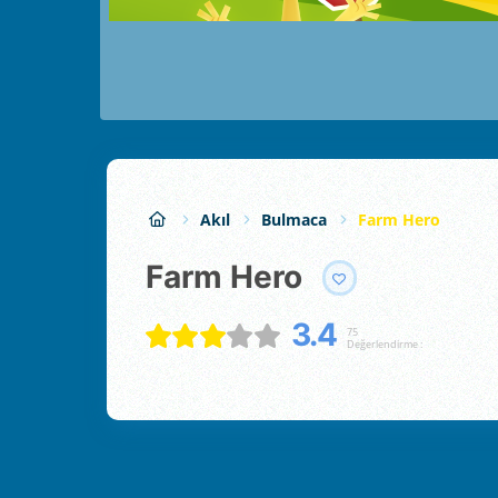
Akıl
Bulmaca
Farm Hero
Farm Hero
3.4
75
Değerlendirme :