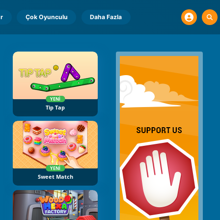
r
Çok Oyunculu
Daha Fazla
YENI
Tip Tap
YENI
Sweet Match