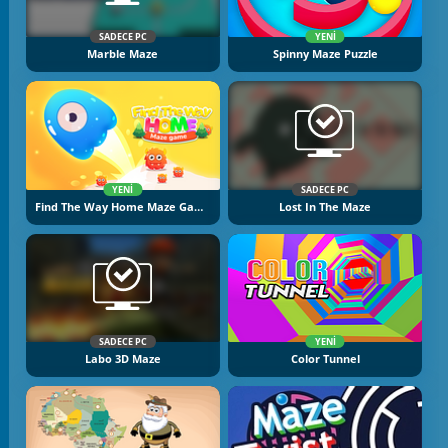
SADECE PC
YENI
Marble Maze
Spinny Maze Puzzle
YENI
SADECE PC
Find The Way Home Maze Game
Lost In The Maze
SADECE PC
YENI
Labo 3D Maze
Color Tunnel