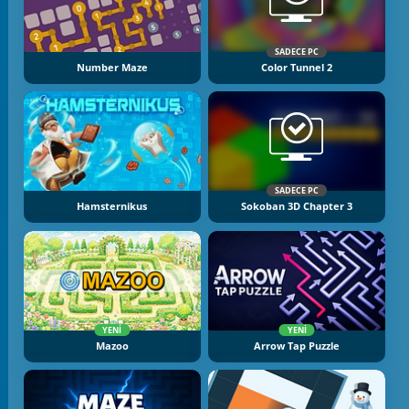
SADECE PC
Number Maze
Color Tunnel 2
SADECE PC
Hamsternikus
Sokoban 3D Chapter 3
YENI
YENI
Mazoo
Arrow Tap Puzzle