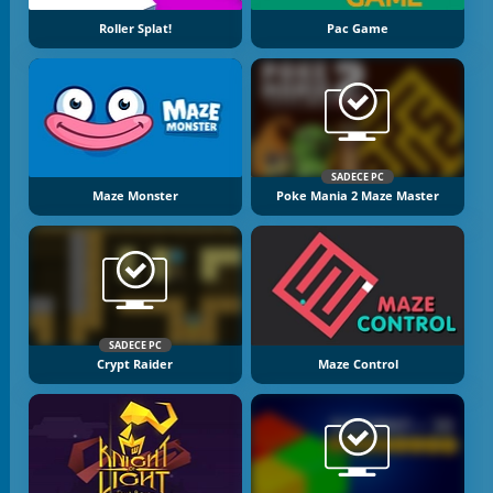
Roller Splat!
Pac Game
SADECE PC
Maze Monster
Poke Mania 2 Maze Master
SADECE PC
Crypt Raider
Maze Control