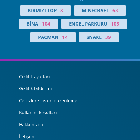
KIRMIZI TOP
8
MINECRAFT
63
BINA
104
ENGEL PARKURU
105
PACMAN
14
SNAKE
39
Gizlilik ayarları
Gizlilik bildirimi
Cerezlere iliskin duzenleme
Kullanim kosullari
Hakkımızda
İletişim