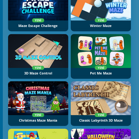
YENI
YENI
Maze Escape Challenge
Winter Maze
YENI
YENI
3D Maze Control
Pet Me Maze
YENI
YENI
Christmas Maze Mania
Classic Labyrinth 3D Maze