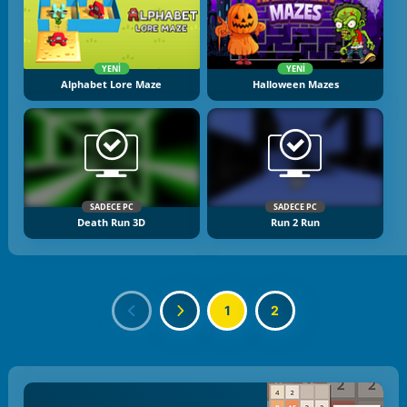
YENI
YENI
Alphabet Lore Maze
Halloween Mazes
SADECE PC
SADECE PC
Death Run 3D
Run 2 Run
1
2