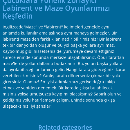
Çocuklara Yönelik Zorlayıcı
Labirent ve Maze Oyunlarımızı
Keşfedin
İngilizcede"Maze" ve "labirent" kelimeleri genelde aynı
anlamda kullanılır ama aslında aynı manaya gelmezler. Bir
labirenti maze'den farklı kılan nedir bilir misiniz? Bir labirent
tek bir dar yoldan oluşur ve bu yol başka yollara ayrılmaz.
Kaybolmuş gibi hissetseniz de, yürümeye devam ettiğiniz
sürece eninde sonunda merkeze ulaşabilirsiniz. Öbür taraftan
maze'lerde yollar dallanıp budaklanır. Bu, yolun başka yollara
da ayrılabileceği anlamına gelir. Hangi tarafa gideceğinizi karar
verebilecek misiniz? Yanlış tarafa dönerseniz çıkmaz bir yola
girersiniz. Olamaz! En iyisi adımlarınızı geriye doğru takip
etmek ve yeniden denemek. Bir kerede çıkışı bulabilecek
misiniz yoksa umutsuzca kayıp mı olacaksınız? Sabırlı olun ve
geldiğiniz yolu hatırlamaya çalışın. Eninde sonunda çıkışa
ulaşacaksınız. İyi şanslar!
Related categories