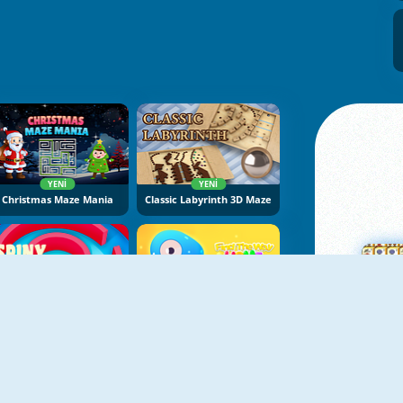
YENI
YENI
Christmas Maze Mania
Classic Labyrinth 3D Maze
YENI
YENI
Spinny Maze Puzzle
Find The Way Home Maze Game
Ma