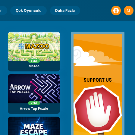
r
Çok Oyunculu
Daha Fazla
YENI
Mazoo
YENI
Arrow Tap Puzzle