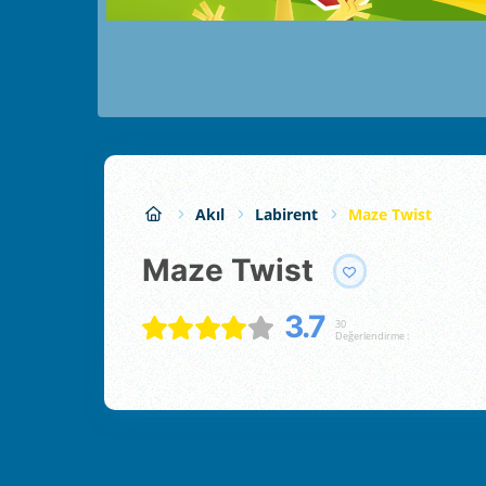
Akıl
Labirent
Maze Twist
Maze Twist
3.7
30
Değerlendirme :