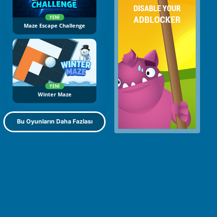
YENI
Maze Escape Challenge
YENI
Winter Maze
Bu Oyunların Daha Fazlası