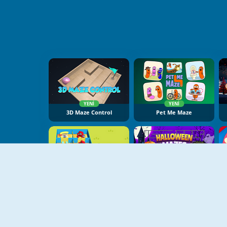
YENI
YENI
3D Maze Control
Pet Me Maze
YENI
YENI
Alphabet Lore Maze
Halloween Mazes