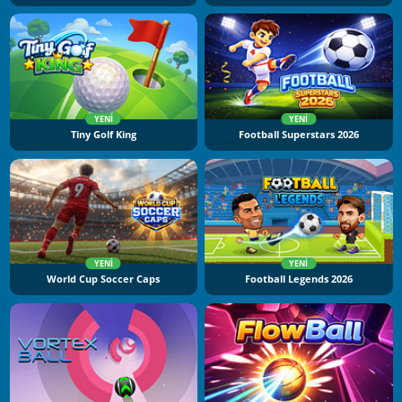
YENI
YENI
Tiny Golf King
Football Superstars 2026
YENI
YENI
World Cup Soccer Caps
Football Legends 2026