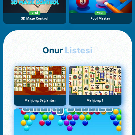
YENI
YENI
3D Maze Control
Pool Master
Onur
Listesi
Mahjong Bağlantısı
Mahjong 1