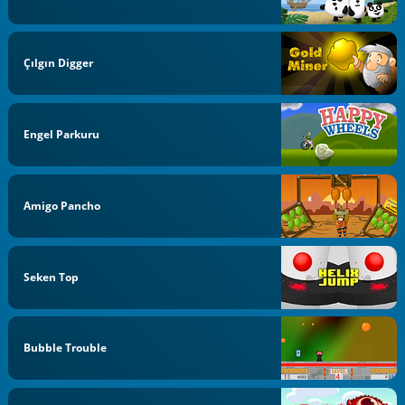
Çılgın Digger
Engel Parkuru
Amigo Pancho
Seken Top
Bubble Trouble