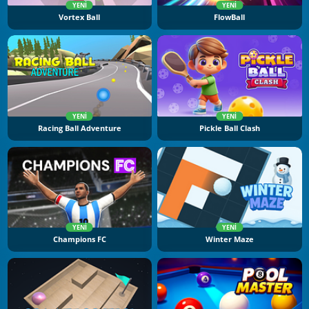
YENI
YENI
Vortex Ball
FlowBall
YENI
YENI
Racing Ball Adventure
Pickle Ball Clash
YENI
YENI
Champions FC
Winter Maze