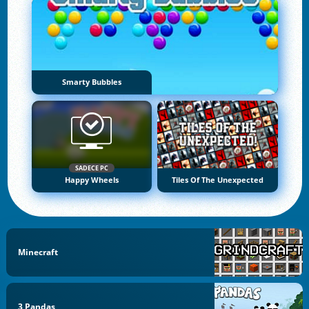
Smarty Bubbles
SADECE PC
Happy Wheels
Tiles Of The Unexpected
Minecraft
3 Pandas