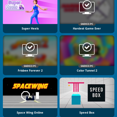
SADECE PC
Super Heels
Hardest Game Ever
SADECE PC
SADECE PC
Frisbee Forever 2
Color Tunnel 2
Space Wing Online
Speed Box