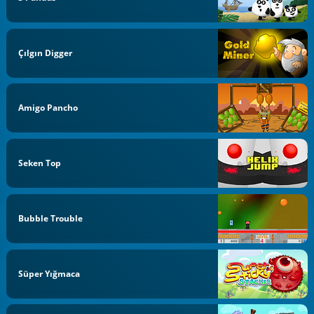
Çılgın Digger
Amigo Pancho
Seken Top
Bubble Trouble
Süper Yığmaca