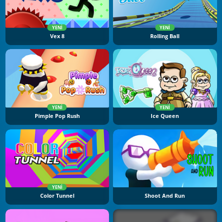
YENI
YENI
Vex 8
Rolling Ball
YENI
YENI
Pimple Pop Rush
Ice Queen
YENI
Color Tunnel
Shoot And Run