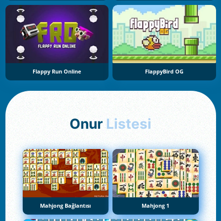
Flappy Run Online
FlappyBird OG
Onur
Listesi
Mahjong Bağlantısı
Mahjong 1