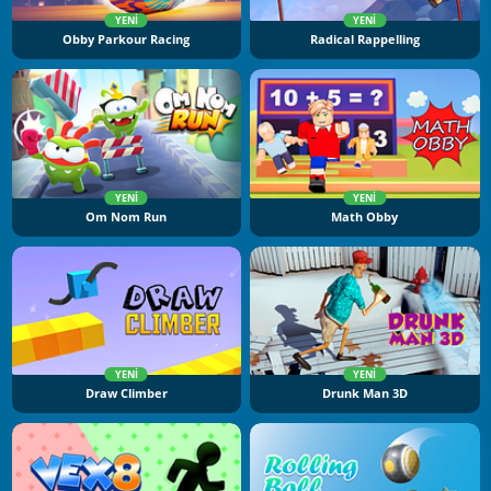
YENI
YENI
Obby Parkour Racing
Radical Rappelling
YENI
YENI
Om Nom Run
Math Obby
YENI
YENI
Draw Climber
Drunk Man 3D