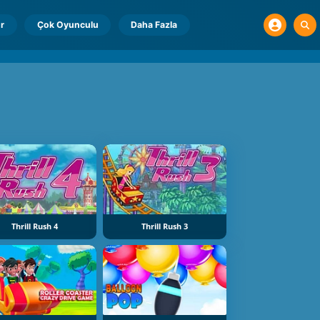
r
Çok Oyunculu
Daha Fazla
Thrill Rush 4
Thrill Rush 3