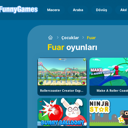
Macera
Araba
Dövüş
Akıl
Çocuklar
Fuar
Fuar
oyunları
Rollercoaster Creator Express
Make A Roller Coas