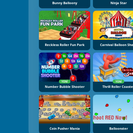
Bunny Balloony
Ninja Star
Reckless Roller Fun Park
Carnival Balloon Sh
YENI
YENI
Number Bubble Shooter
Thrill Roller Coast
Coin Pusher Mania
Balloonster