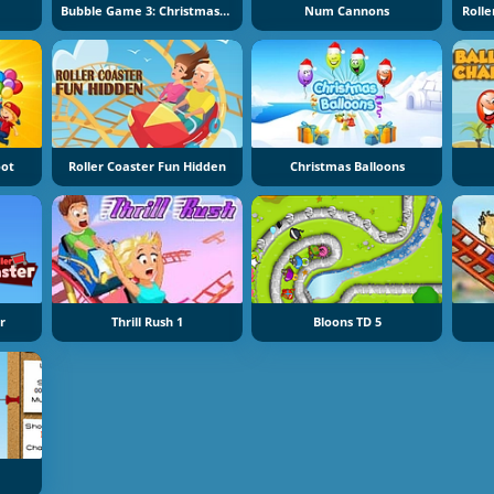
Bubble Game 3: Christmas Edition
Num Cannons
oot
Roller Coaster Fun Hidden
Christmas Balloons
er
Thrill Rush 1
Bloons TD 5