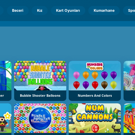
Beceri
Kız
Kart Oyunları
Kumarhane
Spo
ter
Bubble Shooter Balloons
Numbers And Colors