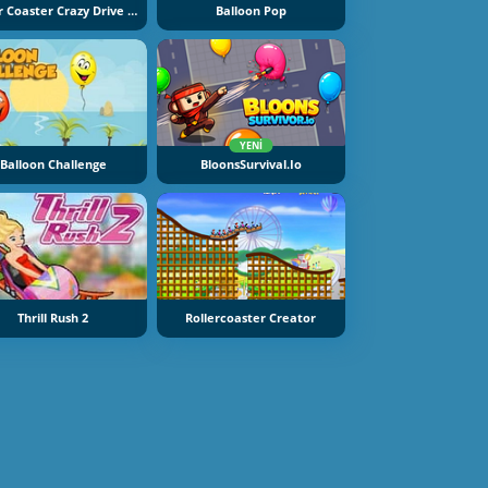
Roller Coaster Crazy Drive Game
Balloon Pop
YENI
Balloon Challenge
BloonsSurvival.io
Thrill Rush 2
Rollercoaster Creator