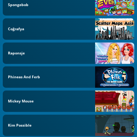
Spongebob
Coğrafya
Raponsje
Phineas And Ferb
Mickey Mouse
Kim Possible