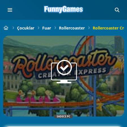
Çocuklar
Fuar
Rollercoaster
Rollercoaster Cre
SADECE PC