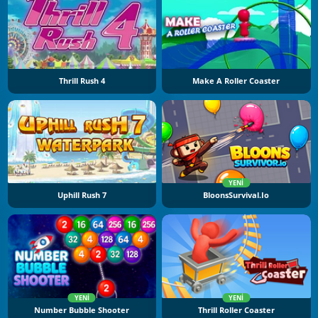
Thrill Rush 4
Make A Roller Coaster
YENI
Uphill Rush 7
BloonsSurvival.io
YENI
YENI
Number Bubble Shooter
Thrill Roller Coaster