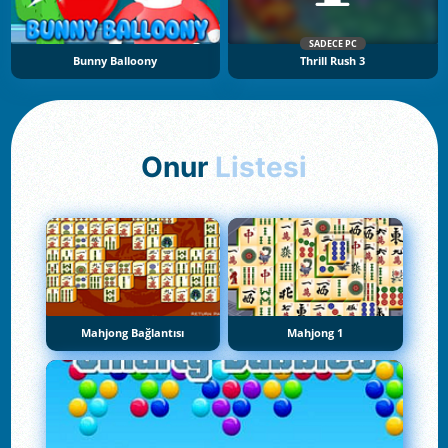
SADECE PC
Bunny Balloony
Thrill Rush 3
Onur
Listesi
Mahjong Bağlantısı
Mahjong 1