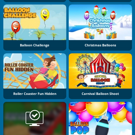
Balloon Challenge
Christmas Balloons
Roller Coaster Fun Hidden
Carnival Balloon Shoot