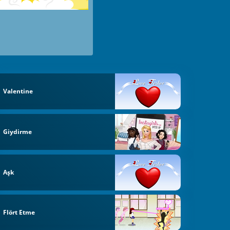
Valentine
Giydirme
Aşk
Flört Etme