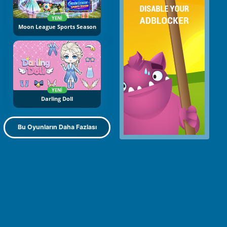
YENI
Moon League Sports Season
YENI
Darling Doll
Bu Oyunların Daha Fazlası