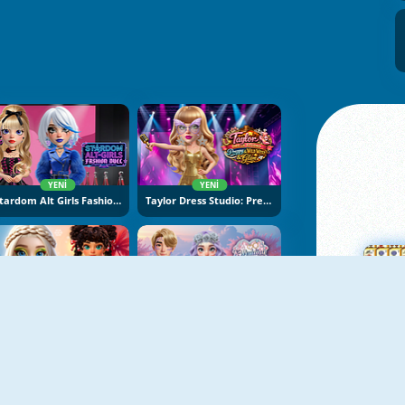
YENI
YENI
Stardom Alt Girls Fashion Duel
Taylor Dress Studio: Preppy And Wild West Glam
YENI
YENI
Hot And Cold Winter Style
K-Wedding Dream
Ma