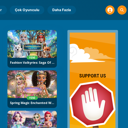
r
Çok Oyunculu
Daha Fazla
YENI
Fashion Valkyries: Saga Of Style
YENI
Spring Magic Enchanted Wardrobe