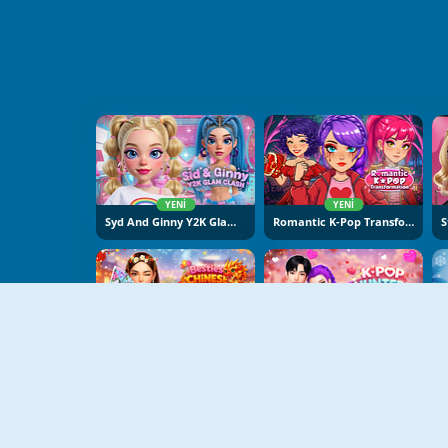
YENI
YENI
Syd And Ginny Y2K Glam Clash
Romantic K-Pop Transformation
YENI
YENI
Besties Chinese New Year Celebration
K-Pop Hunters Valentine Style