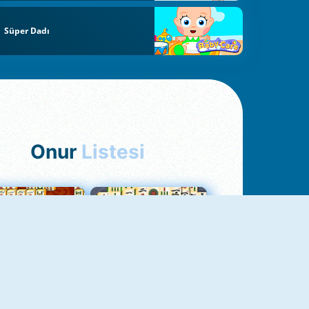
Süper Dadı
Onur
Listesi
hjong Bağlantısı
Mahjong 1