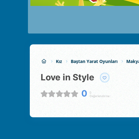
Kız
Baştan Yarat Oyunları
Maky
Love in Style
0
0
Değerlendirme :