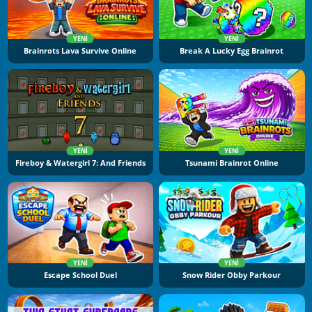
YENI
YENI
Brainrots Lava Survive Online
Break A Lucky Egg Brainrot
YENI
YENI
Fireboy & Watergirl 7: And Friends
Tsunami Brainrot Online
YENI
YENI
Escape School Duel
Snow Rider Obby Parkour