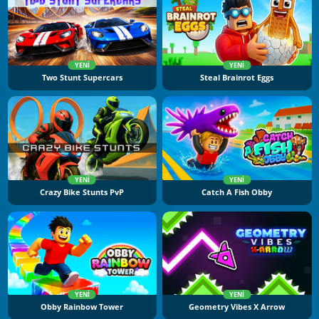
YENI
YENI
Two Stunt Supercars
Steal Brainrot Eggs
YENI
YENI
Crazy Bike Stunts PvP
Catch A Fish Obby
YENI
YENI
Obby Rainbow Tower
Geometry Vibes X Arrow