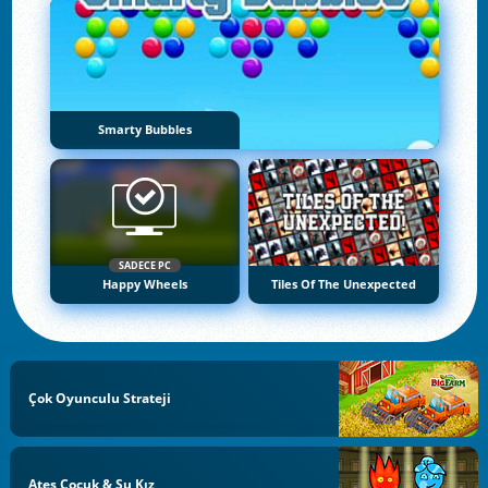
Smarty Bubbles
SADECE PC
Happy Wheels
Tiles Of The Unexpected
Çok Oyunculu Strateji
Ateş Çocuk & Su Kız