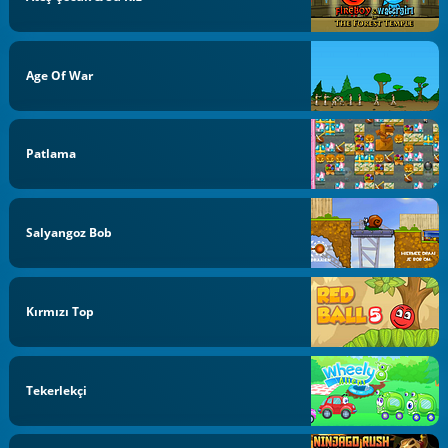
Age Of War
Patlama
Salyangoz Bob
Kırmızı Top
Tekerlekçi