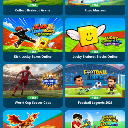
YENI
YENI
Collect Brainrot Arena
Pogo Masters
YENI
YENI
Kick Lucky Boxes Online
Lucky Brainrot Blocks Online
YENI
YENI
World Cup Soccer Caps
Football Legends 2026