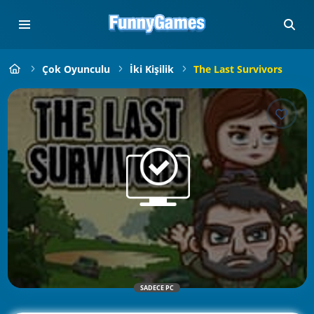
Çok Oyunculu
İki Kişilik
The Last Survivors
SADECE PC