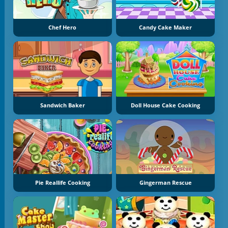
Chef Hero
Candy Cake Maker
Sandwich Baker
Doll House Cake Cooking
Pie Reallife Cooking
Gingerman Rescue