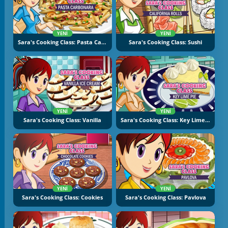
YENI
YENI
Sara's Cooking Class: Pasta Carbonara
Sara's Cooking Class: Sushi
YENI
YENI
Sara's Cooking Class: Vanilla
Sara's Cooking Class: Key Lime Pie
YENI
YENI
Sara's Cooking Class: Cookies
Sara's Cooking Class: Pavlova