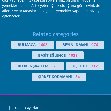
çıkartabileceğiniz taze kurabiyeleriniz olsun! Mikrodalga
yemeklerine son! Artık yeteneğiniz olduğuna göre, evinizde
aileniz ve arkadaşlarınızla güzel yemekler yapabilirsiniz. İyi
eğlenceler!
Related categories
BULMACA
1608
BEYIN İDMANI
976
BASIT EĞLENCE
1028
BLOK İNŞAA ETME
28
ÜÇTE ÜÇ
312
ŞIRKET KODAMANI
54
Gizlilik ayarları