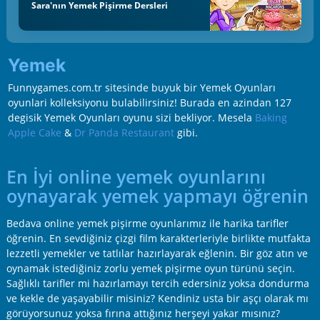
Sara'nın Yemek Pişirme Dersleri
Yemek
Funnygames.com.tr sitesinde buyuk bir Yemek Oyunları
oyunlari kolleksiyonu bulabilirsiniz! Burada en azindan 127
degisik Yemek Oyunları oyunu sizi bekliyor. Mesela
Baking
Apple Cake
&
Dr Panda Restaurant
gibi.
En İyi online yemek oyunlarını
oynayarak yemek yapmayı öğrenin
Bedava online yemek pişirme oyunlarımız ile harika tarifler
öğrenin. En sevdiğiniz çizgi film karakterleriyle birlikte mutfakta
lezzetli yemekler ve tatlılar hazırlayarak eğlenin. Bir göz atın ve
oynamak istediğiniz zorlu yemek pişirme oyun türünü seçin.
Sağlıklı tarifler mi hazırlamayı tercih edersiniz yoksa dondurma
ve kekle de yaşayabilir misiniz? Kendiniz usta bir aşçı olarak mı
görüyorsunuz yoksa fırına attığınız herşeyi yakar mısınız?