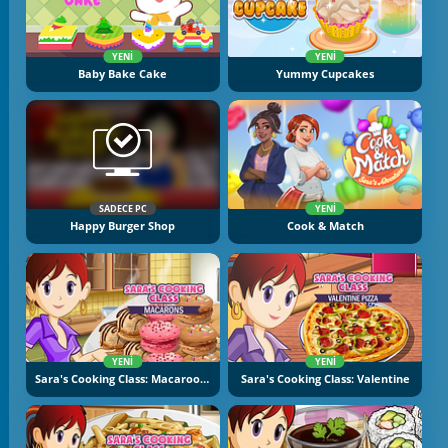
YENI
YENI
Baby Bake Cake
Yummy Cupcakes
SADECE PC
YENI
Happy Burger Shop
Cook & Match
YENI
YENI
Sara's Cooking Class: Macaroons
Sara's Cooking Class: Valentine