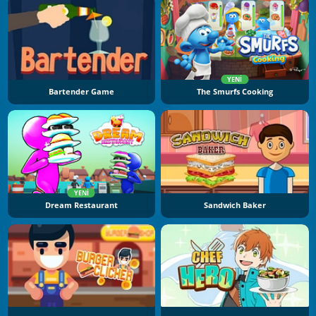
YENI
Bartender Game
The Smurfs Cooking
YENI
Dream Restaurant
Sandwich Baker