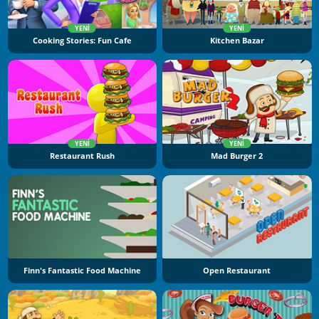
YENI
YENI
Cooking Stories: Fun Cafe
Kitchen Bazar
YENI
YENI
Restaurant Rush
Mad Burger 2
Finn's Fantastic Food Machine
Open Restaurant