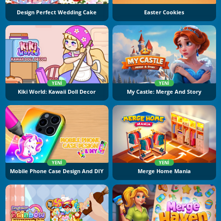
Design Perfect Wedding Cake
Easter Cookies
YENI
YENI
Kiki World: Kawaii Doll Decor
My Castle: Merge And Story
YENI
YENI
Mobile Phone Case Design And DIY
Merge Home Mania