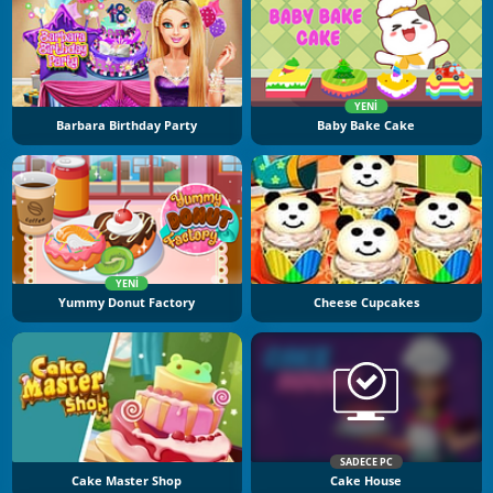
YENI
Barbara Birthday Party
Baby Bake Cake
YENI
Yummy Donut Factory
Cheese Cupcakes
SADECE PC
Cake Master Shop
Cake House