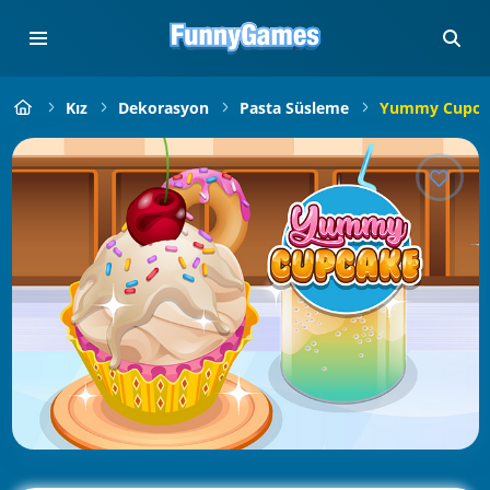
Kız
Dekorasyon
Pasta Süsleme
Yummy Cupca