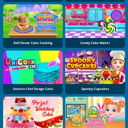
Doll House Cake Cooking
Candy Cake Maker
Unicorn Chef Design Cake
Spooky Cupcakes