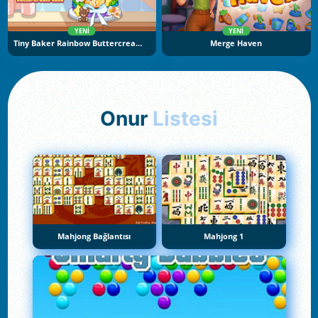
YENI
YENI
Tiny Baker Rainbow Buttercream Cake
Merge Haven
Onur
Listesi
Mahjong Bağlantısı
Mahjong 1