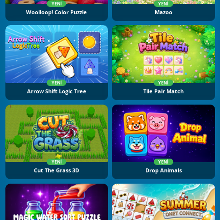
YENI
YENI
Woolloop! Color Puzzle
Mazoo
YENI
YENI
Arrow Shift Logic Tree
Tile Pair Match
YENI
YENI
Cut The Grass 3D
Drop Animals