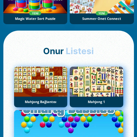
YENI
YENI
Magic Water Sort Puzzle
Summer Onet Connect
Onur
Listesi
Mahjong Bağlantısı
Mahjong 1