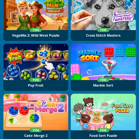
YENI
YENI
VegaMix 2: Wild West Puzzle
Cross Stitch Masters
YENI
YENI
Pop Fruit
Marble Sort
YENI
YENI
Cake Merge 2
Food Sort Puzzle