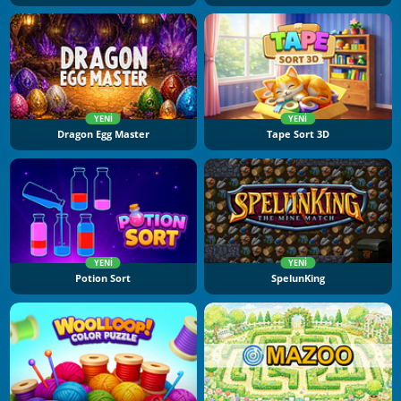
YENI
YENI
Dragon Egg Master
Tape Sort 3D
YENI
YENI
Potion Sort
SpelunKing