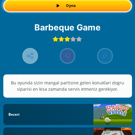
Oyna
Barbeque Game
Bu oyunda sizin mangal partisine gelen konuklari dogru
siparisi en kisa zamanda servis etmeniz gerekiyor.
Beceri