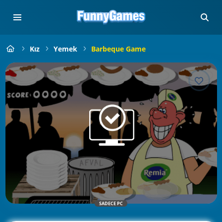
Kız
Yemek
Barbeque Game
SADECE PC