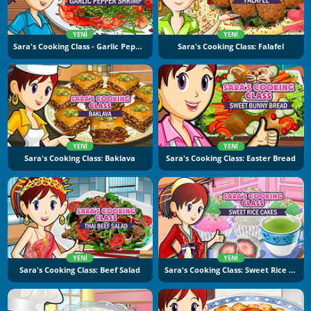
YENI
YENI
Sara's Cooking Class - Garlic Pepper Shrimp
Sara's Cooking Class: Falafel
YENI
YENI
Sara's Cooking Class: Baklava
Sara's Cooking Class: Easter Bread
YENI
YENI
Sara's Cooking Class: Beef Salad
Sara's Cooking Class: Sweet Rice Cakes