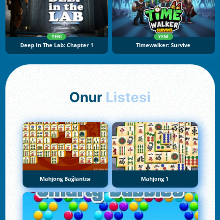
YENI
YENI
Deep In The Lab: Chapter 1
Timewalker: Survive
Onur
Listesi
Mahjong Bağlantısı
Mahjong 1