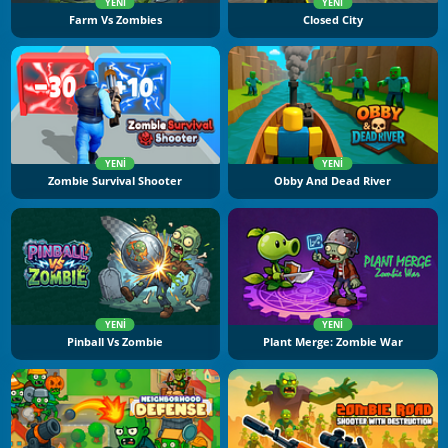
YENI
YENI
Farm Vs Zombies
Closed City
YENI
YENI
Zombie Survival Shooter
Obby And Dead River
YENI
YENI
Pinball Vs Zombie
Plant Merge: Zombie War