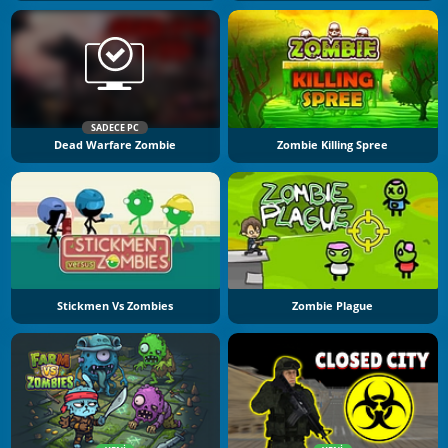
SADECE PC
Dead Warfare Zombie
Zombie Killing Spree
Stickmen Vs Zombies
Zombie Plague