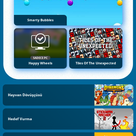
Smarty Bubbles
SADECE PC
Happy Wheels
Tiles Of The Unexpected
Hayvan Dövüşçüsü
Hedef Vurma