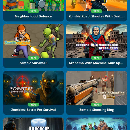
YENI
YENI
Neighborhood Defence
Zombie Road: Shooter With Destruction
YENI
YENI
Zombie Survival 3
Grandma With Machine Gun: Apocalypsis
YENI
YENI
Zombies: Battle For Survival
Zombie Shooting King