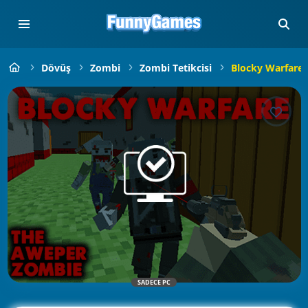
Dövüş
Zombi
Zombi Tetikcisi
Blocky Warfare
SADECE PC