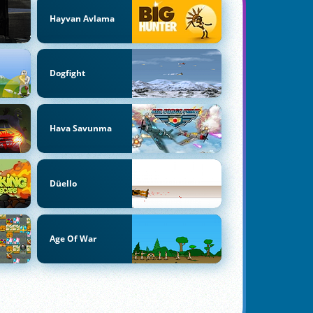
Hayvan Avlama
Dogfight
Hava Savunma
Düello
Age Of War