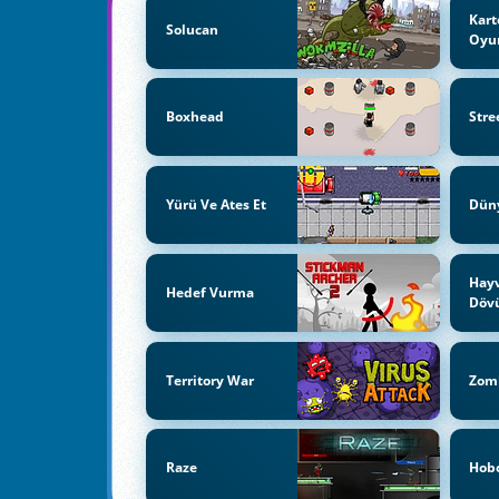
Kart
Solucan
Oyun
Boxhead
Stre
Yürü Ve Ates Et
Düny
Hay
Hedef Vurma
Döv
Territory War
Zomb
Raze
Hob