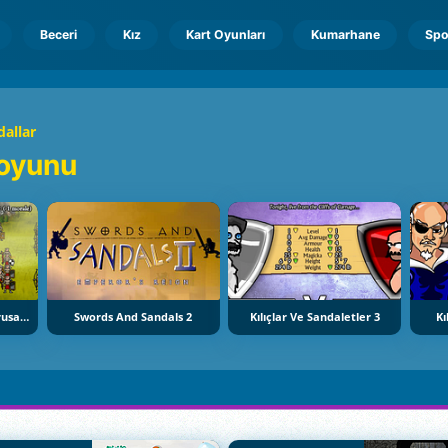
Beceri
Kız
Kart Oyunları
Kumarhane
Spo
dallar
r oyunu
Swords And Sandals: Crusader
Swords And Sandals 2
Kılıçlar Ve Sandaletler 3
Kı