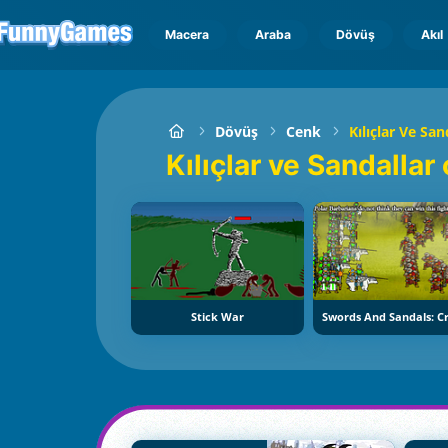
Macera
Araba
Dövüş
Akıl
Dövüş
Cenk
Kılıçlar Ve San
Kılıçlar ve Sandalla
Stick War