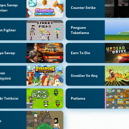
opu Savaşı
Counter Strike
ları
Penguen
et Fighter
Tokatlama
a Savaşı
Earn To Die
van
Sinekler Ve Atış
üşçüsü
i Tetikcisi
Patlama
o