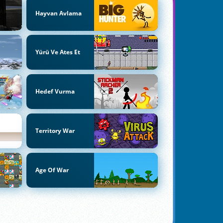
Hayvan Avlama
Yürü Ve Ates Et
Hedef Vurma
Territory War
Age Of War