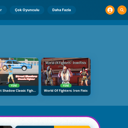
r
Çok Oyunculu
Daha Fazla
YENI
YENI
Street Shadow Classic Fighter
World Of Fighters: Iron Fists