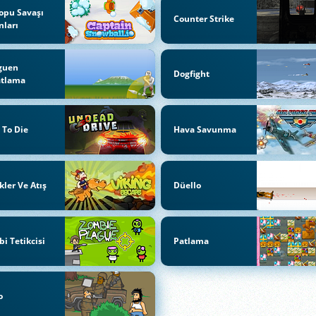
opu Savaşı
Counter Strike
ları
guen
Dogfight
atlama
 To Die
Hava Savunma
kler Ve Atış
Düello
i Tetikcisi
Patlama
o