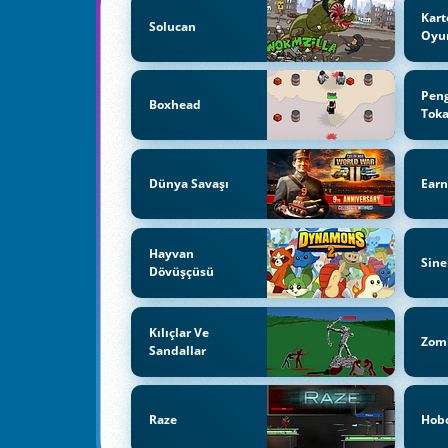
Kart
Solucan
Oyun
Pen
Boxhead
Tok
Dünya Savaşı
Earn
Hayvan
Sine
Dövüşçüsü
Kılıçlar Ve
Zomb
Sandallar
Raze
Hob