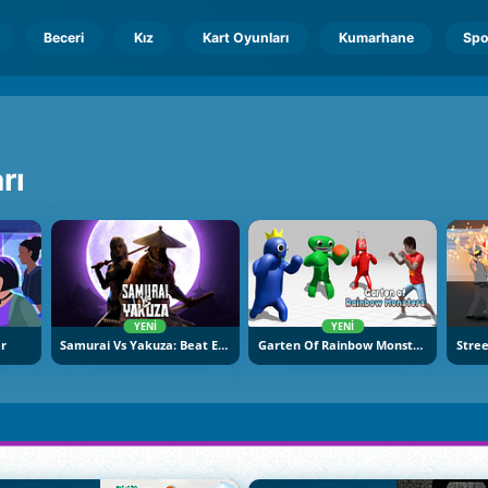
Beceri
Kız
Kart Oyunları
Kumarhane
Spo
rı
YENI
YENI
er
Samurai Vs Yakuza: Beat Em Up
Garten Of Rainbow Monsters