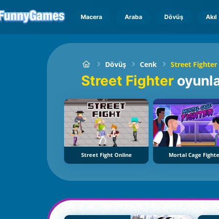
Macera
Araba
Dövüş
Akıl
Dövüş
Cenk
Street Fighter
Street Fighter
oyunla
Street Fight Online
Mortal Cage Fight