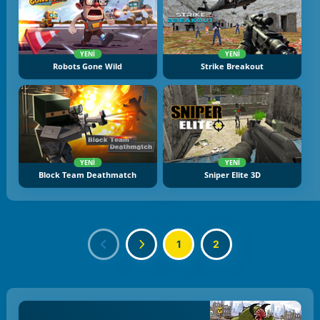
YENI
YENI
Robots Gone Wild
Strike Breakout
YENI
YENI
Block Team Deathmatch
Sniper Elite 3D
1
2