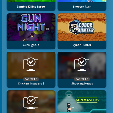
Zombie Killing Spree
Shooter Rush
GunNight.io
Cyber Hunter
SADECE PC
SADECE PC
Chicken Invaders 2
Shooting Heads