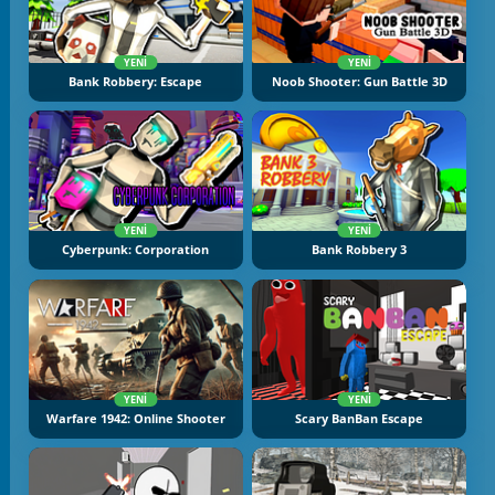
YENI
YENI
Bank Robbery: Escape
Noob Shooter: Gun Battle 3D
YENI
YENI
Cyberpunk: Corporation
Bank Robbery 3
YENI
YENI
Warfare 1942: Online Shooter
Scary BanBan Escape