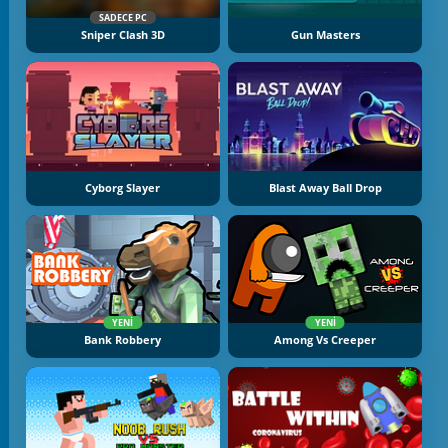
SADECE PC
Sniper Clash 3D
Gun Masters
Cyborg Slayer
Blast Away Ball Drop
YENI
YENI
Bank Robbery
Among Vs Creeper