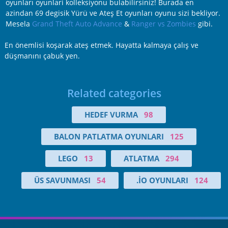
oyunları oyunlari kolleksiyonu bulabilirsiniz! Burada en
azindan 69 degisik Yürü ve Ateş Et oyunları oyunu sizi bekliyor.
Mesela
Grand Theft Auto Advance
&
Ranger vs Zombies
gibi.
En önemlisi koşarak ateş etmek. Hayatta kalmaya çalış ve
düşmanını çabuk yen.
Related categories
HEDEF VURMA
98
BALON PATLATMA OYUNLARI
125
LEGO
13
ATLATMA
294
ÜS SAVUNMASI
54
.IO OYUNLARI
124