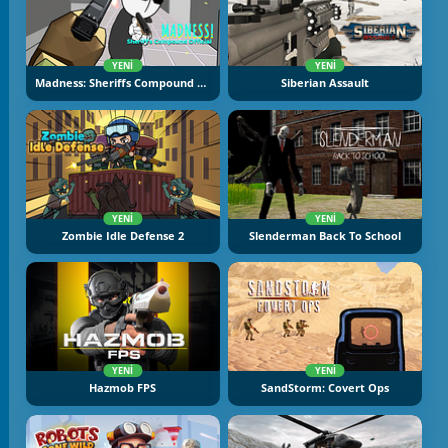
YENI
YENI
Madness: Sheriffs Compound Official
Siberian Assault
YENI
YENI
Zombie Idle Defense 2
Slenderman Back To School
YENI
YENI
Hazmob FPS
SandStorm: Covert Ops