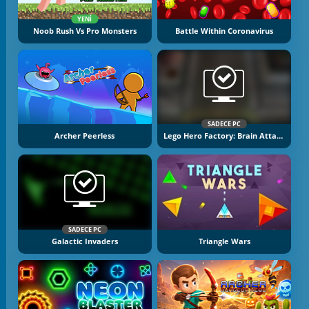
YENI
Noob Rush Vs Pro Monsters
Battle Within Coronavirus
SADECE PC
Archer Peerless
Lego Hero Factory: Brain Attack
SADECE PC
Galactic Invaders
Triangle Wars