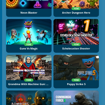
YENI
Neon Blaster
Archer Dungeon Hero
YENI
YENI
Guns Vs Magic
Echolocation Shooter
YENI
YENI
Grandma With Machine Gun: Apocalypsis
Poppy Strike 5